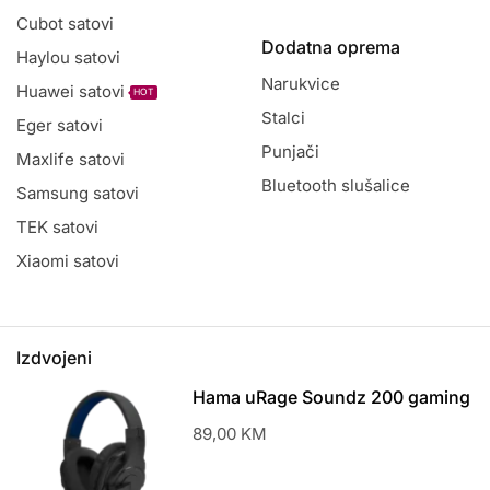
Cubot satovi
Dodatna oprema
Haylou satovi
Narukvice
Huawei satovi
HOT
Stalci
Eger satovi
Punjači
Maxlife satovi
Bluetooth slušalice
Samsung satovi
TEK satovi
Xiaomi satovi
Izdvojeni
Hama uRage Soundz 200 gaming
slušalice
89,00
KM