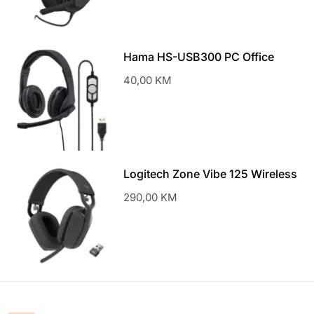
Hama HS-USB300 PC Office
Headset Black slušalice sa
40,00
KM
mikrofonom crne
Logitech Zone Vibe 125 Wireless
slušalice sa mikrofonom
290,00
KM