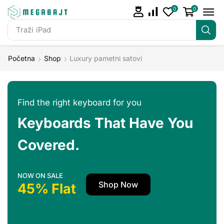
0
0
Traži
iPad
Početna
Shop
Luxury pametni satovi
Find the right keyboard for you
Keyboards That Have You
Covered.
NOW ON SALE
Shop Now
45% Flat