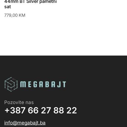
44mm BT Silver pametni
sat
779,00
KM
Pozovite nas
+387 66 27 88 22
info@megabajt.ba