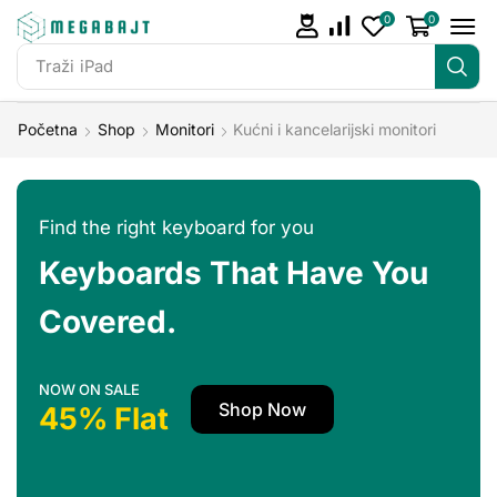
0
0
Traži
iPad
Početna
Shop
Monitori
Kućni i kancelarijski monitori
Find the right keyboard for you
Keyboards That Have You
Covered.
NOW ON SALE
Shop Now
45% Flat