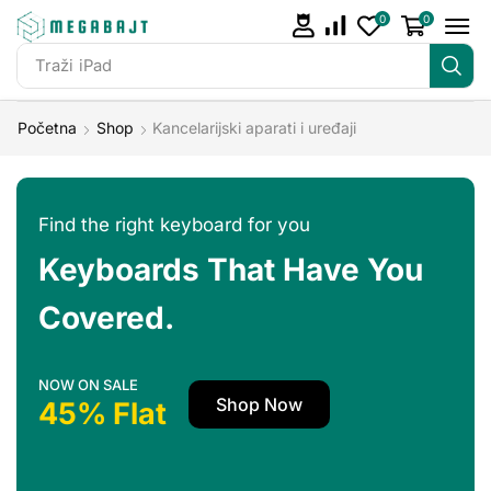
0
0
Traži
iPad
Početna
Shop
Kancelarijski aparati i uređaji
Find the right keyboard for you
Keyboards That Have You
Covered.
NOW ON SALE
Shop Now
45% Flat