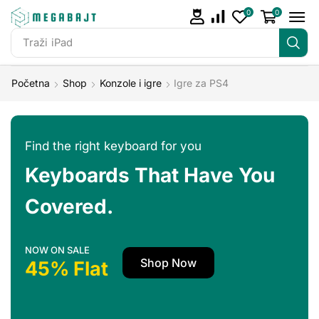
0
0
Traži
iPad
Početna
Shop
Konzole i igre
Igre za PS4
Find the right keyboard for you
Keyboards That Have You
Covered.
NOW ON SALE
Shop Now
45% Flat