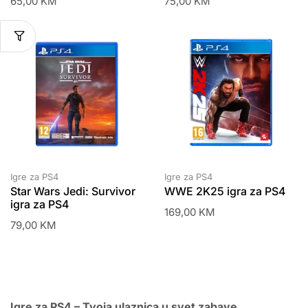
65,00
KM
75,00
KM
Igre za PS4
Igre za PS4
Star Wars Jedi: Survivor
WWE 2K25 igra za PS4
igra za PS4
169,00
KM
79,00
KM
Igre za PS4 – Tvoja ulaznica u svet zabave