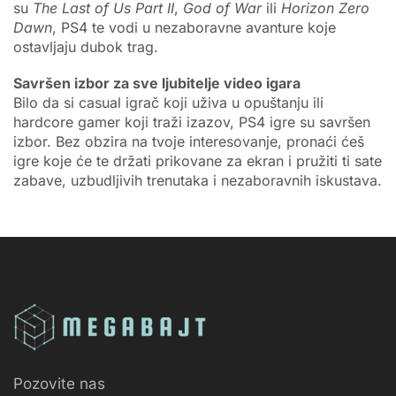
su
The Last of Us Part II
,
God of War
ili
Horizon Zero
Dawn
, PS4 te vodi u nezaboravne avanture koje
ostavljaju dubok trag.
Savršen izbor za sve ljubitelje video igara
Bilo da si casual igrač koji uživa u opuštanju ili
hardcore gamer koji traži izazov, PS4 igre su savršen
izbor. Bez obzira na tvoje interesovanje, pronaći ćeš
igre koje će te držati prikovane za ekran i pružiti ti sate
zabave, uzbudljivih trenutaka i nezaboravnih iskustava.
Pozovite nas