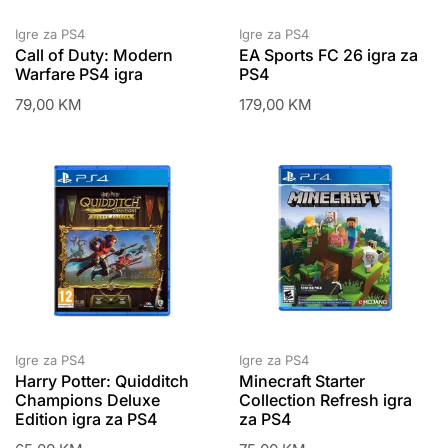
Igre za PS4
Igre za PS4
Call of Duty: Modern
EA Sports FC 26 igra za
Warfare PS4 igra
PS4
79,00
KM
179,00
KM
Igre za PS4
Igre za PS4
Harry Potter: Quidditch
Minecraft Starter
Champions Deluxe
Collection Refresh igra
Edition igra za PS4
za PS4