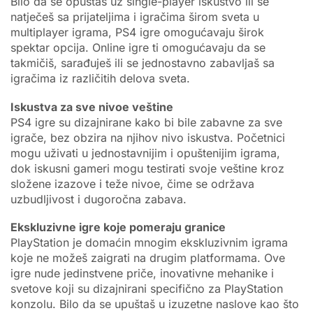
Bilo da se opuštaš uz single-player iskustvo ili se
natječeš sa prijateljima i igračima širom sveta u
multiplayer igrama, PS4 igre omogućavaju širok
spektar opcija. Online igre ti omogućavaju da se
takmičiš, sarađuješ ili se jednostavno zabavljaš sa
igračima iz različitih delova sveta.
Iskustva za sve nivoe veštine
PS4 igre su dizajnirane kako bi bile zabavne za sve
igrače, bez obzira na njihov nivo iskustva. Početnici
mogu uživati u jednostavnijim i opuštenijim igrama,
dok iskusni gameri mogu testirati svoje veštine kroz
složene izazove i teže nivoe, čime se održava
uzbudljivost i dugoročna zabava.
Ekskluzivne igre koje pomeraju granice
PlayStation je domaćin mnogim ekskluzivnim igrama
koje ne možeš zaigrati na drugim platformama. Ove
igre nude jedinstvene priče, inovativne mehanike i
svetove koji su dizajnirani specifično za PlayStation
konzolu. Bilo da se upuštaš u izuzetne naslove kao što