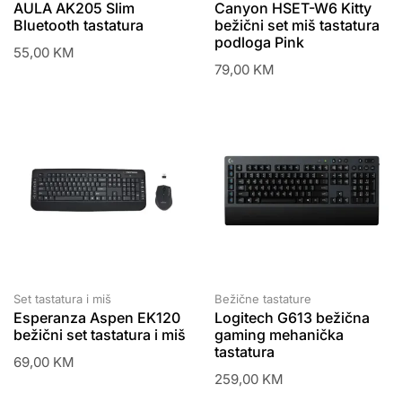
AULA AK205 Slim
Canyon HSET-W6 Kitty
Bluetooth tastatura
bežični set miš tastatura
podloga Pink
55,00
KM
79,00
KM
Set tastatura i miš
Bežične tastature
Esperanza Aspen EK120
Logitech G613 bežična
bežični set tastatura i miš
gaming mehanička
tastatura
69,00
KM
259,00
KM