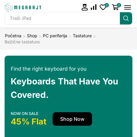
0
0
Traži
iPad
Početna
Shop
PC periferija
Tastature
Bežične tastature
Find the right keyboard for you
Keyboards That Have You
Covered.
NOW ON SALE
Shop Now
45% Flat