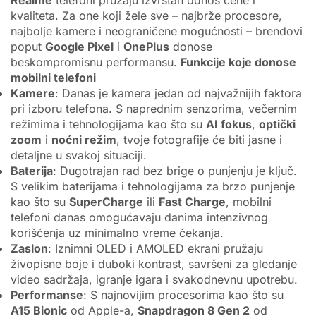
kvaliteta. Za one koji žele sve – najbrže procesore,
najbolje kamere i neograničene mogućnosti – brendovi
poput
Google Pixel
i
OnePlus
donose
beskompromisnu performansu.
Funkcije koje donose
mobilni telefoni
Kamere
: Danas je kamera jedan od najvažnijih faktora
pri izboru telefona. S naprednim senzorima, večernim
režimima i tehnologijama kao što su
AI fokus
,
optički
zoom
i
noćni režim
, tvoje fotografije će biti jasne i
detaljne u svakoj situaciji.
Baterija
: Dugotrajan rad bez brige o punjenju je ključ.
S velikim baterijama i tehnologijama za brzo punjenje
kao što su
SuperCharge
ili
Fast Charge
, mobilni
telefoni danas omogućavaju danima intenzivnog
korišćenja uz minimalno vreme čekanja.
Zaslon
: Iznimni OLED i AMOLED ekrani pružaju
živopisne boje i duboki kontrast, savršeni za gledanje
video sadržaja, igranje igara i svakodnevnu upotrebu.
Performanse
: S najnovijim procesorima kao što su
A15 Bionic
od Apple-a,
Snapdragon 8 Gen 2
od