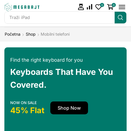
0
0
Traži
iPhone 14
Početna
Shop
Mobilni telefoni
Find the right keyboard for you
Keyboards That Have You
Covered.
NOW ON SALE
Shop Now
45% Flat