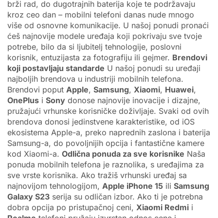
brži rad, do dugotrajnih baterija koje te podržavaju
kroz ceo dan – mobilni telefoni danas nude mnogo
više od osnovne komunikacije. U našoj ponudi pronaći
ćeš najnovije modele uređaja koji pokrivaju sve tvoje
potrebe, bilo da si ljubitelj tehnologije, poslovni
korisnik, entuzijasta za fotografiju ili gejmer.
Brendovi
koji postavljaju standarde
U našoj ponudi su uređaji
najboljih brendova u industriji mobilnih telefona.
Brendovi poput
Apple
,
Samsung
,
Xiaomi
,
Huawei
,
OnePlus
i
Sony
donose najnovije inovacije i dizajne,
pružajući vrhunske korisničke doživljaje. Svaki od ovih
brendova donosi jedinstvene karakteristike, od iOS
ekosistema Apple-a, preko naprednih zaslona i baterija
Samsung-a, do povoljnijih opcija i fantastične kamere
kod Xiaomi-a.
Odlična ponuda za sve korisnike
Naša
ponuda mobilnih telefona je raznolika, s uređajima za
sve vrste korisnika. Ako tražiš vrhunski uređaj sa
najnovijom tehnologijom,
Apple iPhone 15
ili
Samsung
Galaxy S23
serija su odličan izbor. Ako ti je potrebna
dobra opcija po pristupačnoj ceni,
Xiaomi Redmi
i
Realme
telefoni pružaju izvrstan odnos cene i