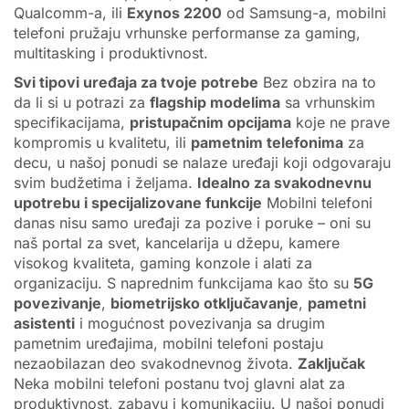
Qualcomm-a, ili
Exynos 2200
od Samsung-a, mobilni
telefoni pružaju vrhunske performanse za gaming,
multitasking i produktivnost.
Svi tipovi uređaja za tvoje potrebe
Bez obzira na to
da li si u potrazi za
flagship modelima
sa vrhunskim
specifikacijama,
pristupačnim opcijama
koje ne prave
kompromis u kvalitetu, ili
pametnim telefonima
za
decu, u našoj ponudi se nalaze uređaji koji odgovaraju
svim budžetima i željama.
Idealno za svakodnevnu
upotrebu i specijalizovane funkcije
Mobilni telefoni
danas nisu samo uređaji za pozive i poruke – oni su
naš portal za svet, kancelarija u džepu, kamere
visokog kvaliteta, gaming konzole i alati za
organizaciju. S naprednim funkcijama kao što su
5G
povezivanje
,
biometrijsko otključavanje
,
pametni
asistenti
i mogućnost povezivanja sa drugim
pametnim uređajima, mobilni telefoni postaju
nezaobilazan deo svakodnevnog života.
Zaključak
Neka mobilni telefoni postanu tvoj glavni alat za
produktivnost, zabavu i komunikaciju. U našoj ponudi