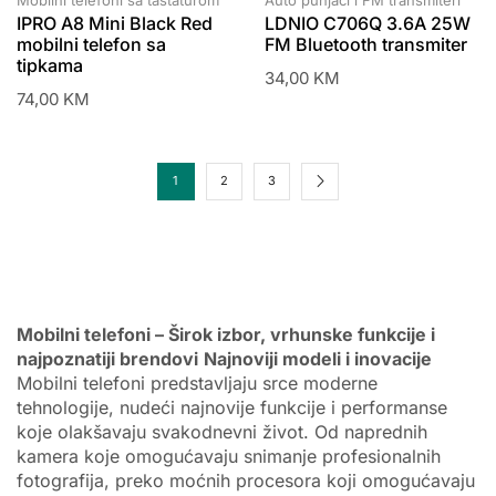
Mobilni telefoni sa tastaturom
Auto punjači i FM transmiteri
IPRO A8 Mini Black Red
LDNIO C706Q 3.6A 25W
mobilni telefon sa
FM Bluetooth transmiter
tipkama
34,00
KM
74,00
KM
1
2
3
Mobilni telefoni – Širok izbor, vrhunske funkcije i
najpoznatiji brendovi
Najnoviji modeli i inovacije
Mobilni telefoni predstavljaju srce moderne
tehnologije, nudeći najnovije funkcije i performanse
koje olakšavaju svakodnevni život. Od naprednih
kamera koje omogućavaju snimanje profesionalnih
fotografija, preko moćnih procesora koji omogućavaju