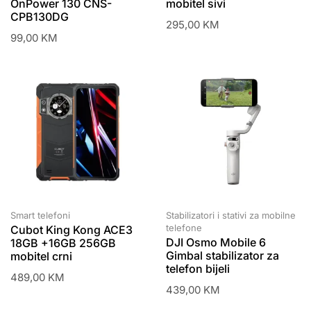
OnPower 130 CNS-
mobitel sivi
CPB130DG
295,00
KM
99,00
KM
Smart telefoni
Stabilizatori i stativi za mobilne
telefone
Cubot King Kong ACE3
DJI Osmo Mobile 6
18GB +16GB 256GB
Gimbal stabilizator za
mobitel crni
telefon bijeli
489,00
KM
439,00
KM