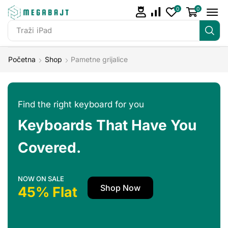
0
0
Traži
iPad
Početna
Shop
Pametne grijalice
Find the right keyboard for you
Keyboards That Have You
Covered.
NOW ON SALE
Shop Now
45% Flat