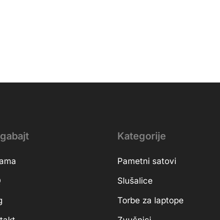
gabajt
Kategorije
nama
Pametni satovi
Q
Slušalice
g
Torbe za laptope