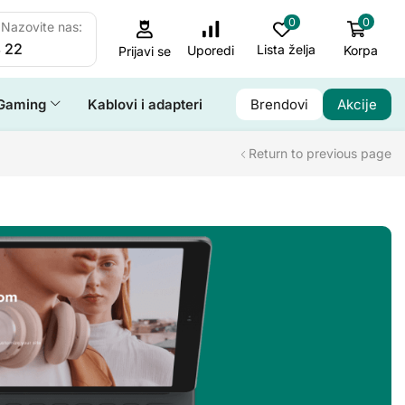
0
0
Nazovite nas:
 22
Lista želja
Korpa
Uporedi
Prijavi se
Gaming
Kablovi i adapteri
Brendovi
Akcije
Return to previous page