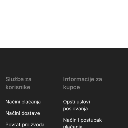
Služba za
Informacije za
korisnike
kupce
Načini plaćanja
Opšti uslovi
poslovanja
Načini dostave
Način i postupak
Povrat proizvoda
plaćanja