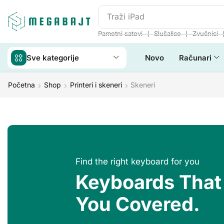
Traži
iPad
❘
❘
Pametni satovi
Slušalice
Zvučnici
Sve kategorije
Novo
Računari
Početna
Shop
Printeri i skeneri
Skeneri
Find the right keyboard for you
Keyboards That
You Covered.