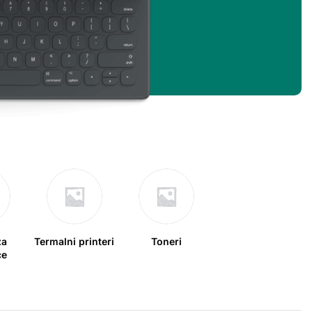
za
Termalni printeri
Toneri
ce