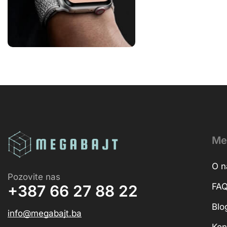
Me
O 
Pozovite nas
FA
+387 66 27 88 22
Blo
info@megabajt.ba