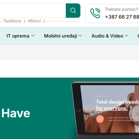
Trebate pomoć? 
+387 66 27 88
❘
❘
❘
Tastature
Miševi
IT oprema
Mobilni uređaji
Audio & Video
 Have