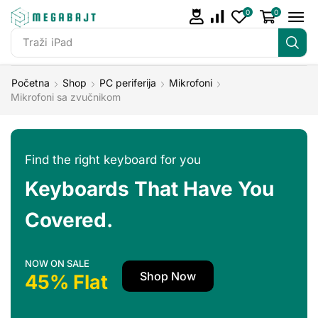
0
0
Traži
iPad
Početna
Shop
PC periferija
Mikrofoni
Mikrofoni sa zvučnikom
Find the right keyboard for you
Keyboards That Have You
Covered.
NOW ON SALE
Shop Now
45% Flat