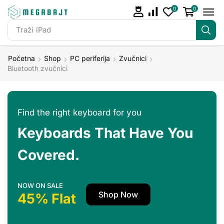
0
0
Traži
iPad
Početna
Shop
PC periferija
Zvučnici
Bluetooth zvučnici
Find the right keyboard for you
Keyboards That Have You
Covered.
NOW ON SALE
Shop Now
45% Flat