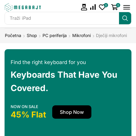
0
0
Traži
iPad
Početna
Shop
PC periferija
Mikrofoni
Dječiji mikrofoni
Find the right keyboard for you
Keyboards That Have You
Covered.
NOW ON SALE
Shop Now
45% Flat