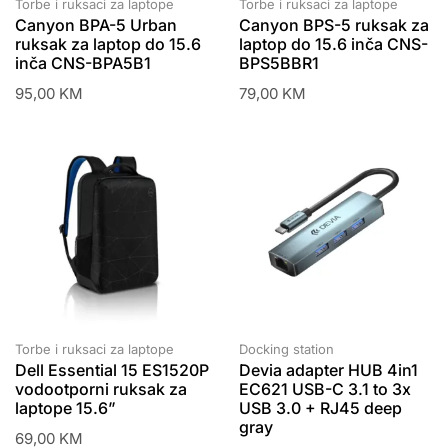
Torbe i ruksaci za laptope
Torbe i ruksaci za laptope
Canyon BPA-5 Urban
Canyon BPS-5 ruksak za
ruksak za laptop do 15.6
laptop do 15.6 inča CNS-
inča CNS-BPA5B1
BPS5BBR1
95,00
KM
79,00
KM
Torbe i ruksaci za laptope
Docking station
Dell Essential 15 ES1520P
Devia adapter HUB 4in1
vodootporni ruksak za
EC621 USB-C 3.1 to 3x
laptope 15.6”
USB 3.0 + RJ45 deep
gray
69,00
KM