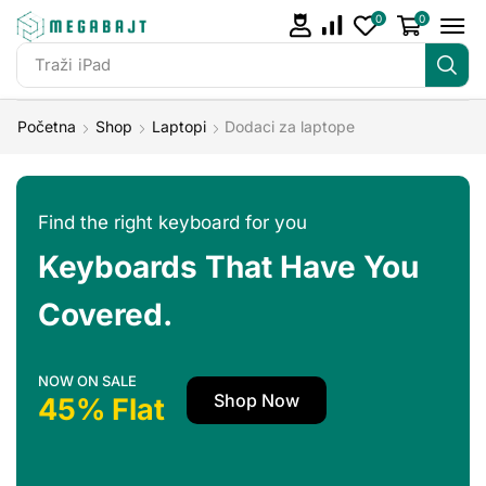
0
0
Traži
iPad
Početna
Shop
Laptopi
Dodaci za laptope
Find the right keyboard for you
Keyboards That Have You
Covered.
NOW ON SALE
Shop Now
45% Flat