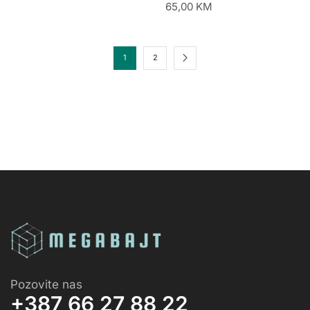
65,00
KM
1
2
Pozovite nas
+387 66 27 88 22