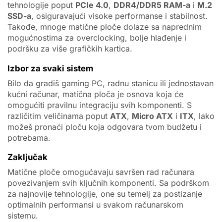
tehnologije poput
PCIe 4.0
,
DDR4/DDR5 RAM-a
i
M.2
SSD-a
, osiguravajući visoke performanse i stabilnost.
Takođe, mnoge matične ploče dolaze sa naprednim
mogućnostima za overclocking, bolje hlađenje i
podršku za više grafičkih kartica.
Izbor za svaki sistem
Bilo da gradiš gaming PC, radnu stanicu ili jednostavan
kućni računar, matična ploča je osnova koja će
omogućiti pravilnu integraciju svih komponenti. S
različitim veličinama poput
ATX
,
Micro ATX
i
ITX
, lako
možeš pronaći ploču koja odgovara tvom budžetu i
potrebama.
Zaključak
Matične ploče omogućavaju savršen rad računara
povezivanjem svih ključnih komponenti. Sa podrškom
za najnovije tehnologije, one su temelj za postizanje
optimalnih performansi u svakom računarskom
sistemu.