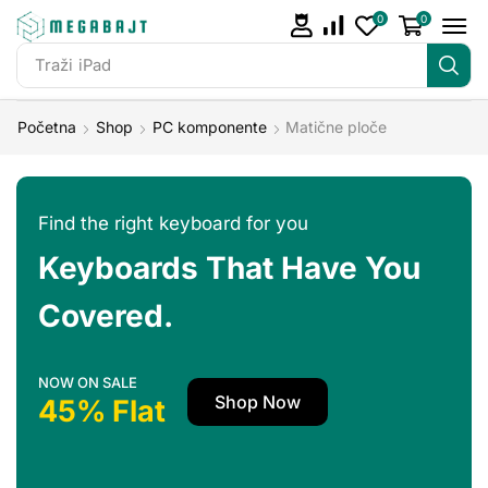
0
0
Traži
iPad
Početna
Shop
PC komponente
Matične ploče
Find the right keyboard for you
Keyboards That Have You
Covered.
NOW ON SALE
Shop Now
45% Flat