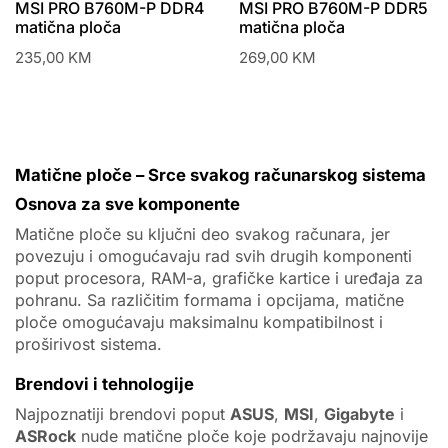
MSI PRO B760M-P DDR4
MSI PRO B760M-P DDR5
matična ploča
matična ploča
235,00
KM
269,00
KM
Matične ploče – Srce svakog računarskog sistema
Osnova za sve komponente
Matične ploče su ključni deo svakog računara, jer
povezuju i omogućavaju rad svih drugih komponenti
poput procesora, RAM-a, grafičke kartice i uređaja za
pohranu. Sa različitim formama i opcijama, matične
ploče omogućavaju maksimalnu kompatibilnost i
proširivost sistema.
Brendovi i tehnologije
Najpoznatiji brendovi poput
ASUS
,
MSI
,
Gigabyte
i
ASRock
nude matične ploče koje podržavaju najnovije