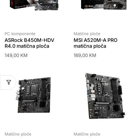
PC komponente
Matične ploče
ASRock B450M-HDV
MSI A520M-A PRO
R4.0 matična ploča
matična ploča
149,00
KM
169,00
KM
Matične ploče
Matične ploče