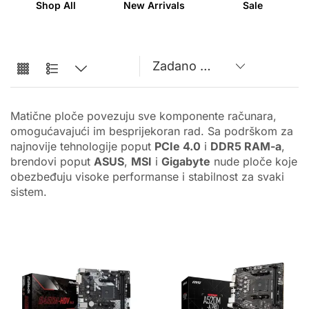
Shop All
New Arrivals
Sale
Matične ploče povezuju sve komponente računara,
omogućavajući im besprijekoran rad. Sa podrškom za
najnovije tehnologije poput
PCIe 4.0
i
DDR5 RAM-a
,
brendovi poput
ASUS
,
MSI
i
Gigabyte
nude ploče koje
obezbeđuju visoke performanse i stabilnost za svaki
sistem.