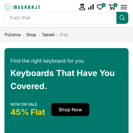
0
0
Traži
iPad
Početna
Shop
Tableti
iPad
Find the right keyboard for you
Keyboards That Have You
Covered.
NOW ON SALE
Shop Now
45% Flat