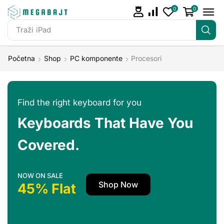
0
0
Traži
iPad
Početna
Shop
PC komponente
Procesori
Find the right keyboard for you
Keyboards That Have You
Covered.
NOW ON SALE
Shop Now
45% Flat