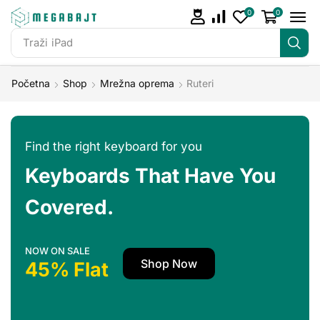
0
0
Traži
iPad
Početna
Shop
Mrežna oprema
Ruteri
Find the right keyboard for you
Keyboards That Have You
Covered.
NOW ON SALE
Shop Now
45% Flat