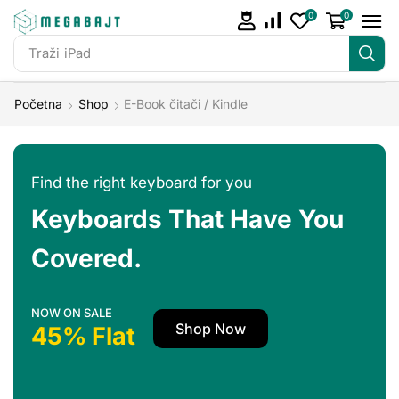
0
0
Traži
iPad
Početna
Shop
E-Book čitači / Kindle
Find the right keyboard for you
Keyboards That Have You
Covered.
NOW ON SALE
Shop Now
45% Flat