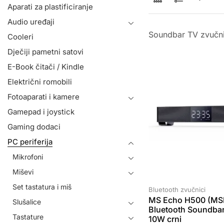
Aparati za plastificiranje
Audio uređaji
Soundbar TV zvučni
Cooleri
Dječiji pametni satovi
E-Book čitači / Kindle
Električni romobili
Fotoaparati i kamere
Gamepad i joystick
Gaming dodaci
PC periferija
Mikrofoni
Miševi
Set tastatura i miš
Bluetooth zvučnici
MS Echo H500 (MS
Slušalice
Bluetooth Soundbar
Tastature
10W crni