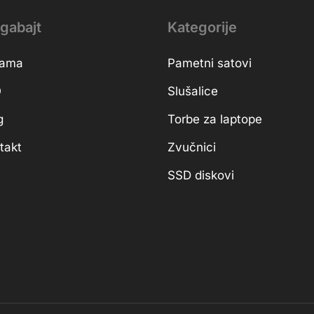
gabajt
Kategorije
nama
Pametni satovi
Q
Slušalice
g
Torbe za laptope
takt
Zvučnici
SSD diskovi