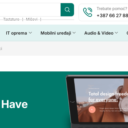
Trebate pomoć? 
+387 66 27 88
❘
❘
❘
Tastature
Miševi
IT oprema
Mobilni uređaji
Audio & Video
i
 Have