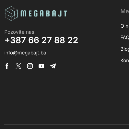
Me
O 
Pozovite nas
FA
+387 66 27 88 22
Blo
info@megabajt.ba
Kon