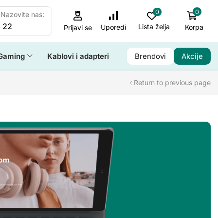
0
0
Nazovite nas:
 22
Lista želja
Korpa
Uporedi
Prijavi se
Gaming
Kablovi i adapteri
Brendovi
Akcije
Return to previous page