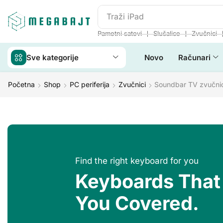
Traži
iPad
❘
❘
Pametni satovi
Slušalice
Zvučnici
Sve kategorije
Novo
Računari
Početna
Shop
PC periferija
Zvučnici
Soundbar TV zvučnic
Find the right keyboard for you
Keyboards That
You Covered.