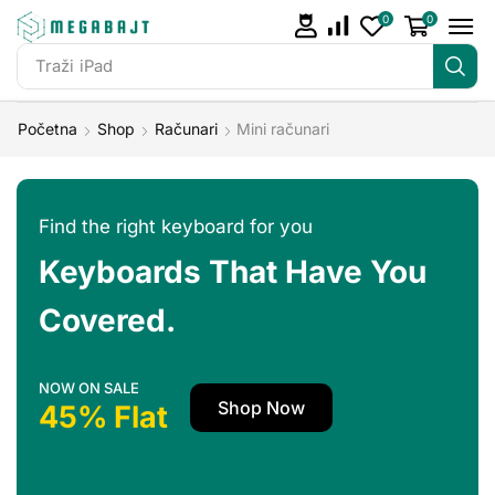
0
0
Traži
iPad
Početna
Shop
Računari
Mini računari
Find the right keyboard for you
Keyboards That Have You
Covered.
NOW ON SALE
Shop Now
45% Flat