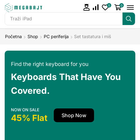
0
0
Traži
iPad
Početna
Shop
PC periferija
Set tastatura i miš
Find the right keyboard for you
Keyboards That Have You
Covered.
NOW ON SALE
Shop Now
45% Flat