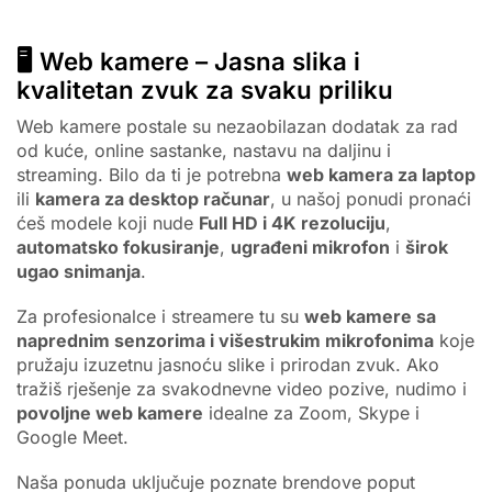
🖥️ Web kamere – Jasna slika i
kvalitetan zvuk za svaku priliku
Web kamere postale su nezaobilazan dodatak za rad
od kuće, online sastanke, nastavu na daljinu i
streaming. Bilo da ti je potrebna
web kamera za laptop
ili
kamera za desktop računar
, u našoj ponudi pronaći
ćeš modele koji nude
Full HD i 4K rezoluciju
,
automatsko fokusiranje
,
ugrađeni mikrofon
i
širok
ugao snimanja
.
Za profesionalce i streamere tu su
web kamere sa
naprednim senzorima i višestrukim mikrofonima
koje
pružaju izuzetnu jasnoću slike i prirodan zvuk. Ako
tražiš rješenje za svakodnevne video pozive, nudimo i
povoljne web kamere
idealne za Zoom, Skype i
Google Meet.
Naša ponuda uključuje poznate brendove poput