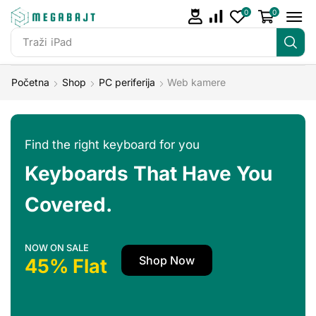
0
0
Traži
iPad
Početna
Shop
PC periferija
Web kamere
Find the right keyboard for you
Keyboards That Have You
Covered.
NOW ON SALE
Shop Now
45% Flat