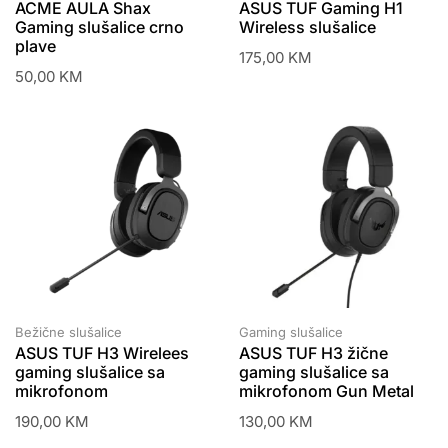
ACME AULA Shax
ASUS TUF Gaming H1
Gaming slušalice crno
Wireless slušalice
plave
175,00
KM
50,00
KM
Bežične slušalice
Gaming slušalice
ASUS TUF H3 Wirelees
ASUS TUF H3 žične
gaming slušalice sa
gaming slušalice sa
mikrofonom
mikrofonom Gun Metal
190,00
KM
130,00
KM