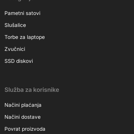
Pametni satovi
Slušalice
Torbe za laptope
Zvučnici
SSD diskovi
Služba za korisnike
Načini plaćanja
Načini dostave
Povrat proizvoda