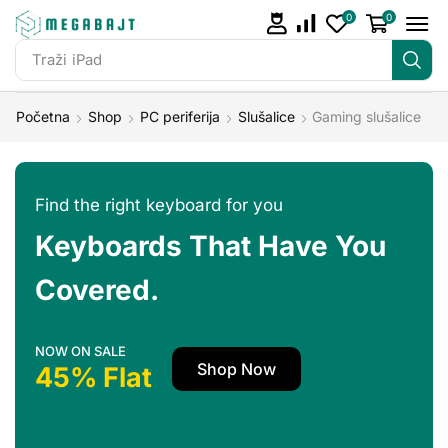
0
0
Traži
iPad
Početna
Shop
PC periferija
Slušalice
Gaming slušalice
Find the right keyboard for you
Keyboards That Have You
Covered.
NOW ON SALE
Shop Now
45% Flat