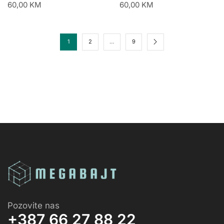
60,00
KM
60,00
KM
1
2
…
9
Pozovite nas
+387 66 27 88 22