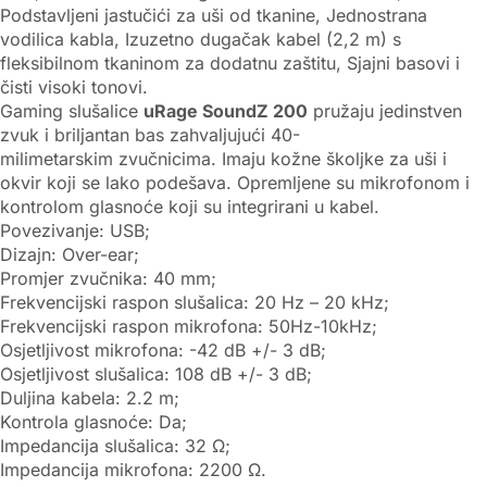
Podstavljeni jastučići za uši od tkanine, Jednostrana
vodilica kabla, Izuzetno dugačak kabel (2,2 m) s
fleksibilnom tkaninom za dodatnu zaštitu, Sjajni basovi i
čisti visoki tonovi.
Gaming slušalice
uRage SoundZ 200
pružaju jedinstven
zvuk i briljantan bas zahvaljujući 40-
milimetarskim zvučnicima. Imaju kožne školjke za uši i
okvir koji se lako podešava. Opremljene su mikrofonom i
kontrolom glasnoće koji su integrirani u kabel.
Povezivanje: USB;
Dizajn: Over-ear;
Promjer zvučnika: 40 mm;
Frekvencijski raspon slušalica: 20 Hz – 20 kHz;
Frekvencijski raspon mikrofona: 50Hz-10kHz;
Osjetljivost mikrofona: -42 dB +/- 3 dB;
Osjetljivost slušalica: 108 dB +/- 3 dB;
Duljina kabela: 2.2 m;
Kontrola glasnoće: Da;
Impedancija slušalica: 32 Ω;
Impedancija mikrofona: 2200 Ω.