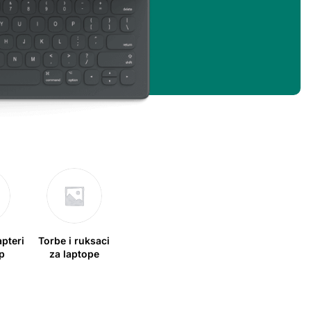
apteri
Torbe i ruksaci
p
za laptope