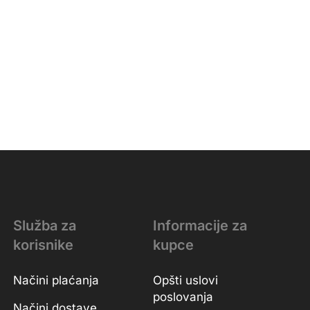
Služba za
Informacije za
korisnike
kupce
Načini plaćanja
Opšti uslovi
poslovanja
Načini dostave