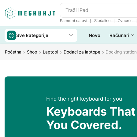
Traži
iPad
❘
❘
Pametni satovi
Slušalice
Zvučnici
Sve kategorije
Novo
Računari
Početna
Shop
Laptopi
Dodaci za laptope
Docking station
Find the right keyboard for you
Keyboards That
You Covered.