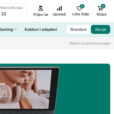
0
0
Nazovite nas:
 22
Lista želja
Korpa
Uporedi
Prijavi se
Gaming
Kablovi i adapteri
Brendovi
Akcije
Return to previous page