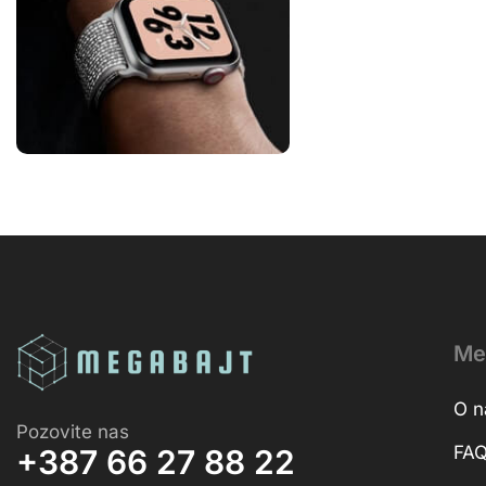
Me
O 
Pozovite nas
FA
+387 66 27 88 22