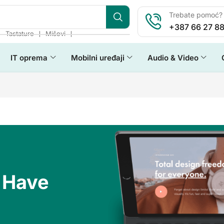
Trebate pomoć? 
+387 66 27 88
❘
❘
❘
Tastature
Miševi
IT oprema
Mobilni uređaji
Audio & Video
 Have