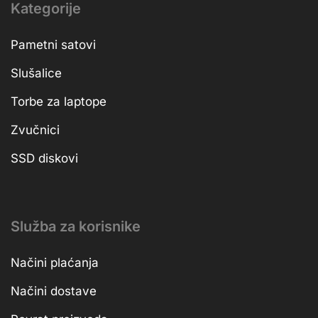
Kategorije
Pametni satovi
Slušalice
Torbe za laptope
Zvučnici
SSD diskovi
Služba za korisnike
Načini plaćanja
Načini dostave