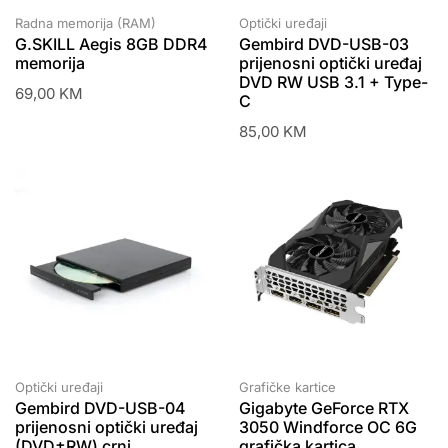
Radna memorija (RAM)
Optički uređaji
G.SKILL Aegis 8GB DDR4
Gembird DVD-USB-03
memorija
prijenosni optički uređaj
DVD RW USB 3.1 + Type-
69,00
KM
C
85,00
KM
Optički uređaji
Grafičke kartice
Gembird DVD-USB-04
Gigabyte GeForce RTX
prijenosni optički uređaj
3050 Windforce OC 6G
(DVD±RW) crni
grafička kartica