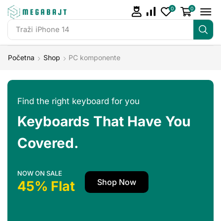
0
0
Traži
iPhone 14
Početna
Shop
PC komponente
Find the right keyboard for you
Keyboards That Have You
Covered.
NOW ON SALE
Shop Now
45% Flat