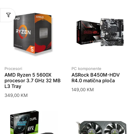
Procesori
PC komponente
AMD Ryzen 5 5600X
ASRock B450M-HDV
procesor 3.7 GHz 32 MB
R4.0 matična ploča
L3 Tray
149,00
KM
349,00
KM