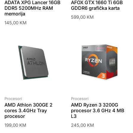
ADATA XPG Lancer 16GB
AFOX GTX 1660 Ti 6GB
DDR5 5200MHz RAM
GDDR6 grafička karta
memorija
599,00
KM
145,00
KM
Procesori
Procesori
AMD Athlon 300GE 2
AMD Ryzen 3 3200G
cores 3.4GHz Tray
procesor 3.6 GHz 4 MB
procesor
L3
199,00
KM
245,00
KM