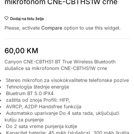
mikrofonom CNE-CBTHS1W crne
Dodaj na listu želja
Please, activate
Compare
option to use this widget.
60,00
KM
Canyon CNE-CBTHS1 BT True Wireless Bluetooth
slušalice sa mikrofonom CNE-CBTHS1W crne
Stereo mikrofon za visokokvalitetne telefonske pozive
Tehnologija štednje energije
Bluetrum BT 5.0 IPX4
zaštita od znoja Profili: HFP,
AVRCP, A2DP Handsfree funkcija
Automatsko uparivanje Do 4 sata rada, uključujući
kutiju za punjenje
Do 2 sata vreme punjenja kutije
Kapacitet baterije: 45 mAh (slušalica), 300 mAh (kutija