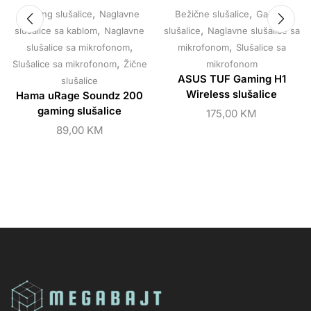
,
,
Gaming slušalice
Naglavne
Bežične slušalice
Gaming
,
,
slušalice sa kablom
Naglavne
slušalice
Naglavne slušalice sa
,
,
slušalice sa mikrofonom
mikrofonom
Slušalice sa
,
Slušalice sa mikrofonom
Žične
mikrofonom
ASUS TUF Gaming H1
slušalice
Wireless slušalice
Hama uRage Soundz 200
gaming slušalice
175,00
KM
89,00
KM