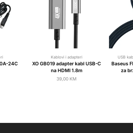
ri
Kablovi i adapteri
USB kab
S60A-24C
XO GB019 adapter kabl USB-C
Baseus Fl
na HDMI 1.8m
za br
39,00
KM