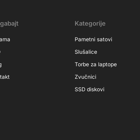
gabajt
Kategorije
nama
Pametni satovi
Q
Slušalice
g
Torbe za laptope
takt
Zvučnici
SSD diskovi