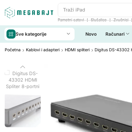
Traži
iPhone 14
❘
❘
Pametni satovi
Slušalice
Zvučnici
Sve kategorije
Novo
Računari
Početna
Kablovi i adapteri
HDMI spliteri
Digitus DS-43302 H