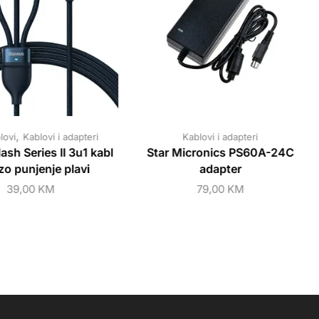
,
lovi
Kablovi i adapteri
Kablovi i adapteri
ash Series II 3u1 kabl
Star Micronics PS60A-24C
zo punjenje plavi
adapter
39,00
KM
79,00
KM