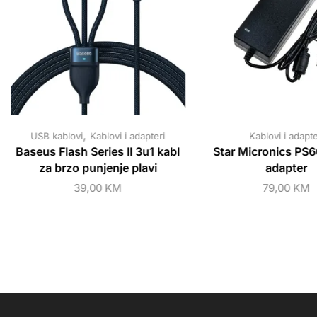
,
USB kablovi
Kablovi i adapteri
Kablovi i adapte
Baseus Flash Series II 3u1 kabl
Star Micronics P
za brzo punjenje plavi
adapter
39,00
KM
79,00
KM