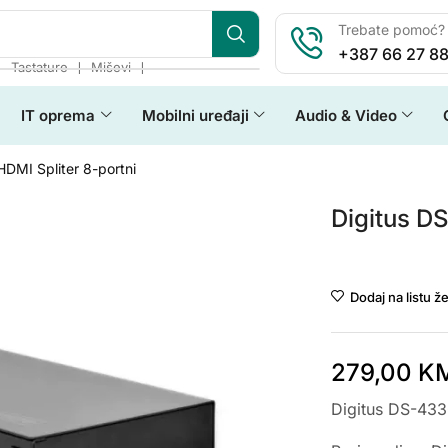
Trebate pomoć? 
+387 66 27 88
❘
❘
❘
Tastature
Miševi
IT oprema
Mobilni uređaji
Audio & Video
DMI Spliter 8-portni
Digitus D
Digitus
Dodaj na listu že
279,00
K
Digitus DS-433