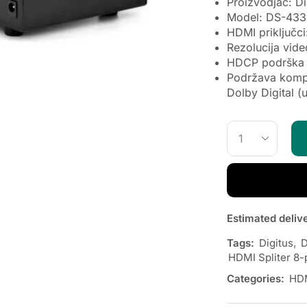
Proizvodjac: Di
Model: DS-43
HDMI priključci:
Rezolucija vid
HDCP podrška (
Podržava kompr
Dolby Digital (
Estimated deliv
Tags:
Digitus
,
D
HDMI Spliter 8-
Categories:
HDM