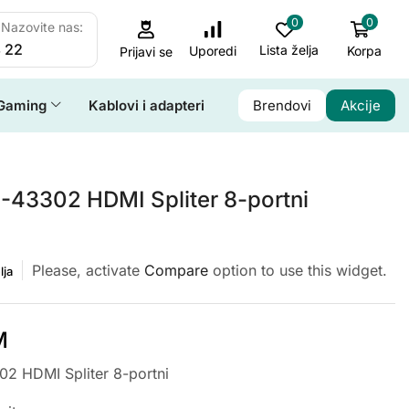
0
0
Nazovite nas:
 22
Lista želja
Korpa
Uporedi
Prijavi se
Gaming
Kablovi i adapteri
Brendovi
Akcije
S-43302 HDMI Spliter 8-portni
Please, activate
Compare
option to use this widget.
lja
M
02 HDMI Spliter 8-portni