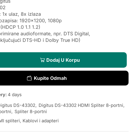
gitus
302
 1x ulaz, 8x izlaza
eozapisa: 1920×1200, 1080p
HDCP 1.0 1.1 1.2)
imirane audioformate, npr. DTS Digital,
uključujući DTS-HD i Dolby True HD)
Dodaj U Korpu
Kupite Odmah
ery:
4 days
igitus DS-43302
,
Digitus DS-43302 HDMI Spliter 8-portni
,
portni
,
Spliter 8-portni
I spliteri
,
Kablovi i adapteri