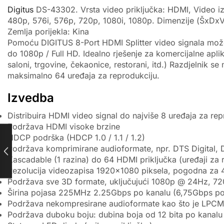
Digitus
DS-43302. Vrsta video priključka: HDMI, Video iz
480p, 576i, 576p, 720p, 1080i, 1080p. Dimenzije (ŠxDxV
Zemlja porijekla: Kina
Pomoću DIGITUS 8-Port HDMI Splitter video signala može 
do 1080p / Full HD. Idealno rješenje za komercijalne aplik
saloni, trgovine, čekaonice, restorani, itd.) Razdjelnik 
maksimalno 64 uređaja za reprodukciju.
Izvedba
Distribuira HDMI video signal do najviše 8 uređaja za rep
Podržava HDMI visoke brzine
HDCP podrška (HDCP 1.0 / 1.1 / 1.2)
Podržava komprimirane audioformate, npr. DTS Digital, D
Kascadable (1 razina) do 64 HDMI priključka (uređaji za 
Rezolucija videozapisa 1920×1080 piksela, pogodna za 4
Podržava sve 3D formate, uključujući 1080p @ 24Hz, 7
Širina pojasa 225MHz 2.25Gbps po kanalu (6,75Gbps po
Podržava nekompresirane audioformate kao što je LPCM
Podržava duboku boju: dubina boja od 12 bita po kanalu