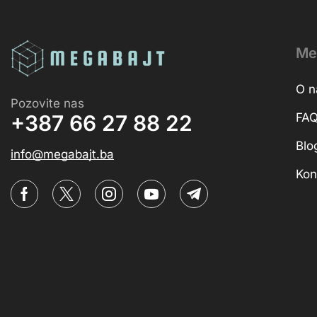
Me
O 
Pozovite nas
FA
+387 66 27 88 22
Blo
info@megabajt.ba
Kon