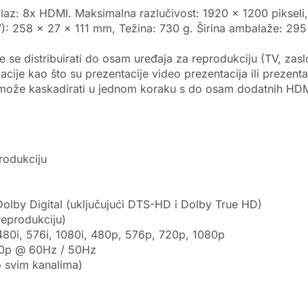
laz: 8x HDMI. Maksimalna razlučivost: 1920 x 1200 pikseli
): 258 x 27 x 111 mm, Težina: 730 g. Širina ambalaže: 29
se distribuirati do osam uređaja za reprodukciju (TV, zasl
acije kao što su prezentacije video prezentacija ili prezent
se može kaskadirati u jednom koraku s do osam dodatnih HDMI 
rodukciju
olby Digital (uključujući DTS-HD i Dolby True HD)
reprodukciju)
80i, 576i, 1080i, 480p, 576p, 720p, 1080p
20p @ 60Hz / 50Hz
 svim kanalima)