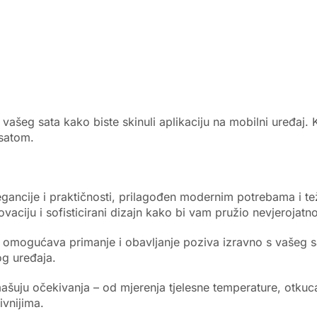
 vašeg sata kako biste skinuli aplikaciju na mobilni uređaj
 satom.
egancije i praktičnosti, prilagođen modernim potrebama i 
vaciju i sofisticirani dizajn kako bi vam pružio nevjerojatn
m omogućava primanje i obavljanje poziva izravno s vašeg sa
g uređaja.
ašuju očekivanja – od mjerenja tjelesne temperature, otkuc
ivnijima.