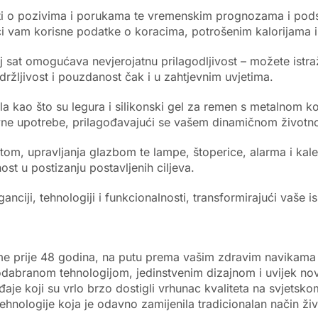
esti o pozivima i porukama te vremenskim prognozama i pods
jući vam korisne podatke o koracima, potrošenim kalorijama i
 omogućava nevjerojatnu prilagodljivost – možete istražiti r
ržljivost i pouzdanost čak i u zahtjevnim uvjetima.
ala kao što su legura i silikonski gel za remen s metalnom k
ne upotrebe, prilagođavajući se vašem dinamičnom životno
tom, upravljanja glazbom te lampe, štoperice, alarma i ka
ost u postizanju postavljenih ciljeva.
nciji, tehnologiji i funkcionalnosti, transformirajući vaše 
eme prije 48 godina, na putu prema vašim zdravim navikama 
dabranom tehnologijom, jedinstvenim dizajnom i uvijek novi
e koji su vrlo brzo dostigli vrhunac kvaliteta na svjetskom 
tehnologije koja je odavno zamijenila tradicionalan način ži