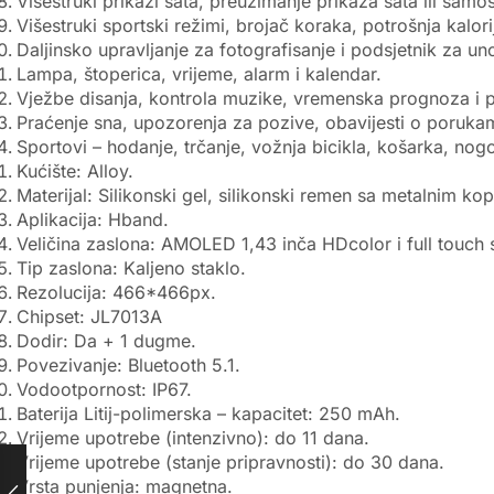
Višestruki prikazi sata, preuzimanje prikaza sata ili samo
Višestruki sportski režimi, brojač koraka, potrošnja kalorij
Daljinsko upravljanje za fotografisanje i podsjetnik za u
Lampa, štoperica, vrijeme, alarm i kalendar.
Vježbe disanja, kontrola muzike, vremenska prognoza i po
Praćenje sna, upozorenja za pozive, obavijesti o porukam
Sportovi – hodanje, trčanje, vožnja bicikla, košarka, nogo
Kućište: Alloy.
Materijal: Silikonski gel, silikonski remen sa metalnim ko
Aplikacija: Hband.
Veličina zaslona: AMOLED 1,43 inča HDcolor i full touch 
Tip zaslona: Kaljeno staklo.
Rezolucija: 466*466px.
Chipset: JL7013A
Dodir: Da + 1 dugme.
Povezivanje: Bluetooth 5.1.
Vodootpornost: IP67.
Baterija Litij-polimerska – kapacitet: 250 mAh.
Vrijeme upotrebe (intenzivno): do 11 dana.
Vrijeme upotrebe (stanje pripravnosti): do 30 dana.
Vrsta punjenja: magnetna.