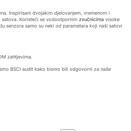
ena. Inspirisani dvojakim djelovanjem, vremenom i
h satova. Koristeći se vodootpornim
zvučnicima
visoke
radu senzora samo su neki od parametara koji naši satovi
ODM zahtjevima.
i smo BSCI audit kako bismo bili odgovorni za naše