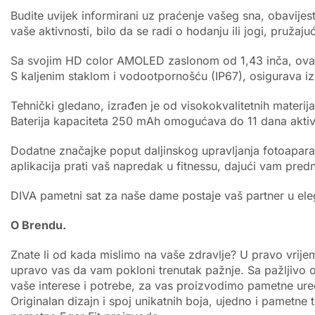
Budite uvijek informirani uz praćenje vašeg sna, obavij
vaše aktivnosti, bilo da se radi o hodanju ili jogi, pruža
Sa svojim HD color AMOLED zaslonom od 1,43 inča, ovaj sat
S kaljenim staklom i vodootpornošću (IP67), osigurava izd
Tehnički gledano, izrađen je od visokokvalitetnih materij
Baterija kapaciteta 250 mAh omogućava do 11 dana aktiv
Dodatne značajke poput daljinskog upravljanja fotoapara
aplikacija prati vaš napredak u fitnessu, dajući vam predn
DIVA pametni sat za naše dame postaje vaš partner u elega
O Brendu.
Znate li od kada mislimo na vaše zdravlje? U pravo vrij
upravo vas da vam pokloni trenutak pažnje. Sa pažljivo o
vaše interese i potrebe, za vas proizvodimo pametne uređaj
Originalan dizajn i spoj unikatnih boja, ujedno i pametne 