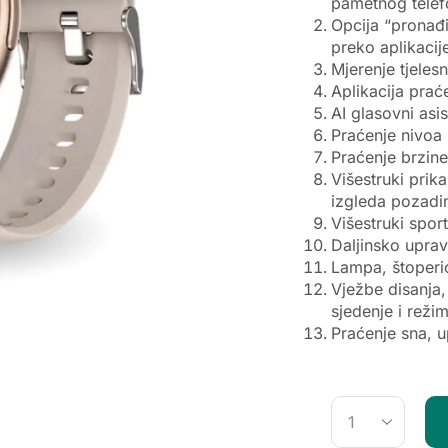
pametnog telef
Opcija “pronađi
preko aplikacij
Mjerenje tjeles
Aplikacija prać
AI glasovni asis
Praćenje nivoa 
Praćenje brzine
Višestruki prik
izgleda pozadin
Višestruki sport
Daljinsko uprav
Lampa, štoperic
Vježbe disanja
sjedenje i režim
Praćenje sna, u