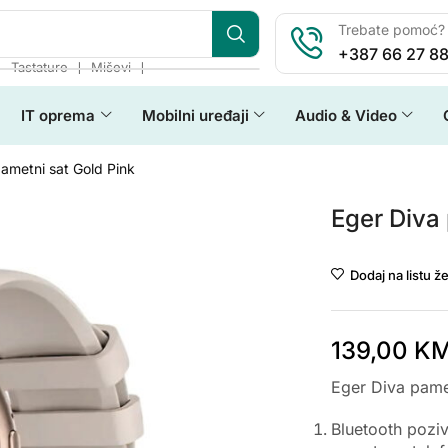
Trebate pomoć? 
+387 66 27 88
❘
❘
❘
Tastature
Miševi
IT oprema
Mobilni uređaji
Audio & Video
ametni sat Gold Pink
Eger Diva 
Dodaj na listu že
139,00
K
Eger Diva pame
Bluetooth poziv