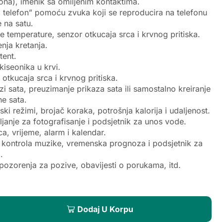
ona), imenik sa omiljenim kontaktima.
 telefon” pomoću zvuka koji se reproducira na telefonu
e na satu.
ne temperature, senzor otkucaja srca i krvnog pritiska.
enja kretanja.
tent.
kiseonika u krvi.
 otkucaja srca i krvnog pritiska.
azi sata, preuzimanje prikaza sata ili samostalno kreiranje
e sata.
ski režimi, brojač koraka, potrošnja kalorija i udaljenost.
ljanje za fotografisanje i podsjetnik za unos vode.
a, vrijeme, alarm i kalendar.
, kontrola muzike, vremenska prognoza i podsjetnik za
.
pozorenja za pozive, obavijesti o porukama, itd.
Dodaj U Korpu