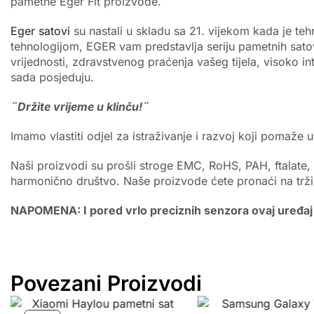
pametne Eger Fit proizvode.
Eger satovi
su nastali u skladu sa 21. vijekom kada je t
tehnologijom, EGER vam predstavlja seriju pametnih sato
vrijednosti, zdravstvenog praćenja vašeg tijela, visoko in
sada posjeduju.
¨Držite vrijeme u klinču!¨
Imamo vlastiti odjel za istraživanje i razvoj koji pomaže
Naši proizvodi su prošli stroge EMC, RoHS, PAH, ftalate,
harmonično društvo. Naše proizvode ćete pronaći na trži
NAPOMENA: I pored vrlo preciznih senzora ovaj uređaj 
Povezani Proizvodi