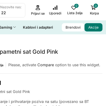
0
0
Nazovite nas:
 22
Lista želja
Korpa
Uporedi
Prijavi se
Gaming
Kablovi i adapteri
Brendovi
Akcije
pametni sat Gold Pink
Please, activate
Compare
option to use this widget.
lja
M
tni sat Gold Pink
anje i prihvatanje poziva na satu (povezano sa BT