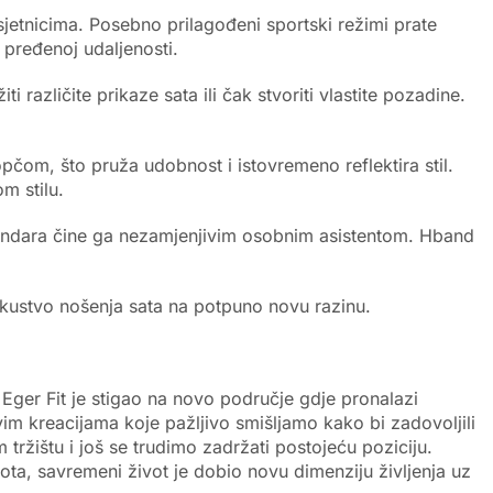
jetnicima. Posebno prilagođeni sportski režimi prate
 pređenoj udaljenosti.
azličite prikaze sata ili čak stvoriti vlastite pozadine.
opčom, što pruža udobnost i istovremeno reflektira stil.
m stilu.
lendara čine ga nezamjenjivim osobnim asistentom. Hband
iskustvo nošenja sata na potpuno novu razinu.
Eger Fit je stigao na novo područje gdje pronalazi
m kreacijama koje pažljivo smišljamo kako bi zadovoljili
tržištu i još se trudimo zadržati postojeću poziciju.
vota, savremeni život je dobio novu dimenziju življenja uz