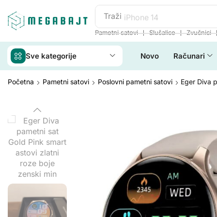
Traži
iPhone 14
❘
❘
Pametni satovi
Slušalice
Zvučnici
Sve kategorije
Novo
Računari
Početna
Pametni satovi
Poslovni pametni satovi
Eger Diva p