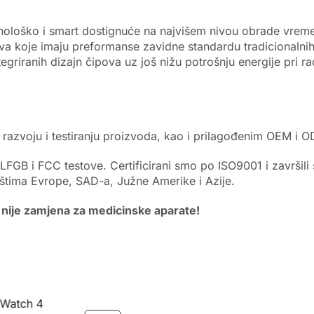
ehnološko i smart dostignuće na najvišem nivou obrade vrem
va koje imaju preformanse zavidne standardu tradicionalni
tegriranih dizajn čipova uz još nižu potrošnju energije pri 
 u razvoju i testiranju proizvoda, kao i prilagođenim OEM i 
 LFGB i FCC testove. Certificirani smo po ISO9001 i završil
štima Evrope, SAD-a, Južne Amerike i Azije.
nije zamjena za medicinske aparate!