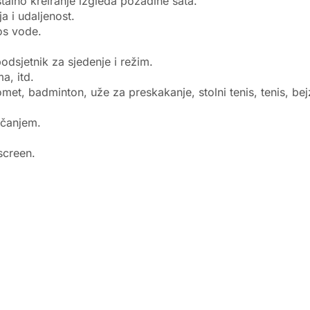
stalno kreiranje izgleda pozadine sata.
a i udaljenost.
nos vode.
dsjetnik za sjedenje i režim.
a, itd.
met, badminton, uže za preskakanje, stolni tenis, tenis, bej
pčanjem.
screen.