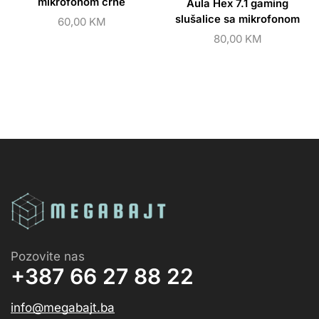
mikrofonom crne
Aula Hex 7.1 gaming
slušalice sa mikrofonom
60,00
KM
80,00
KM
Pozovite nas
+387 66 27 88 22
info@megabajt.ba