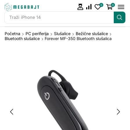
0
0
Traži
iPhone 14
Početna
PC periferija
Slušalice
Bežične slušalice
Bluetooth slušalice
Forever MF-350 Bluetooth slušalica