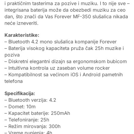
i praktičnim tasterima za pozive i muziku. I to nije sve –
integrisana baterija može da obezbedi muziku za ceo
dan, što znači da Vas Forever MF-350 slušalica nikada
neće izneveriti.
Karakteristike:
– Bluetooth 4.2 mono slušalica kompanije Forever
– Baterija visokog kapaciteta pruža čak 25h muzike i
poziva
– Diskretni elegantni dizajn sa ergonomskom bubicom
– Intuitivna kontrola uz zaseban volume rocker
– Kompatibilnost sa većinom iOS i Android pametnih
telefona
Specifikacija:
– Bluetooth verzija: 4.2
– Domet: 10m
– Kapacitet baterije: 250mAh
– Telefoniranje: 25h
– Režim mirovanja: 300h
– Vreme punjenja: 4h