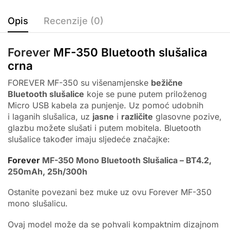
Opis
Recenzije (0)
Forever
MF-350 Bluetooth slušalica
crna
FOREVER MF-350 su višenamjenske
bežične
Bluetooth slušalice
koje se pune putem priloženog
Micro USB kabela za punjenje. Uz pomoć udobnih
i laganih slušalica, uz
jasne
i
različite
glasovne pozive,
glazbu možete slušati i putem mobitela. Bluetooth
slušalice također imaju sljedeće značajke:
Forever
MF-350 Mono Bluetooth Slušalica – BT4.2,
250mAh, 25h/300h
Ostanite povezani bez muke uz ovu Forever MF-350
mono slušalicu.
Ovaj model može da se pohvali kompaktnim dizajnom