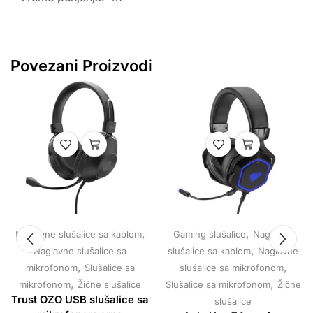
Povezani Proizvodi
,
,
Naglavne slušalice sa kablom
Gaming slušalice
Naglavne
,
Naglavne slušalice sa
slušalice sa kablom
Naglavne
,
,
mikrofonom
Slušalice sa
slušalice sa mikrofonom
,
,
mikrofonom
Žične slušalice
Slušalice sa mikrofonom
Žične
Trust OZO USB slušalice sa
slušalice