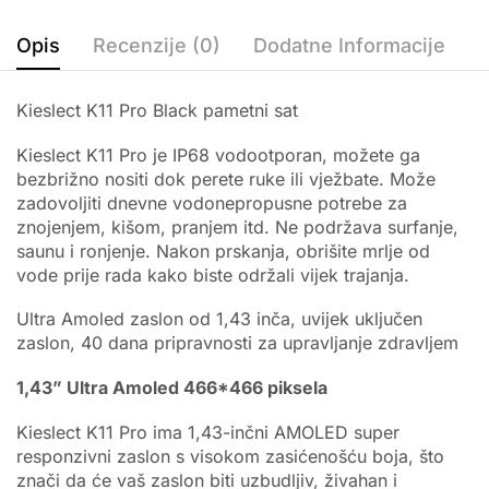
Opis
Recenzije (0)
Dodatne Informacije
Kieslect K11 Pro Black pametni sat
Kieslect K11 Pro je IP68 vodootporan, možete ga
bezbrižno nositi dok perete ruke ili vježbate. Može
zadovoljiti dnevne vodonepropusne potrebe za
znojenjem, kišom, pranjem itd. Ne podržava surfanje,
saunu i ronjenje. Nakon prskanja, obrišite mrlje od
vode prije rada kako biste održali vijek trajanja.
Ultra Amoled zaslon od 1,43 inča, uvijek uključen
zaslon, 40 dana pripravnosti za upravljanje zdravljem
1,43” Ultra Amoled 466*466 piksela
Kieslect K11 Pro ima 1,43-inčni AMOLED super
responzivni zaslon s visokom zasićenošću boja, što
znači da će vaš zaslon biti uzbudljiv, živahan i