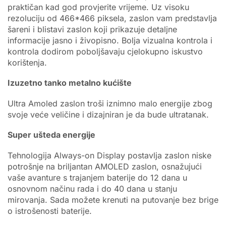
praktičan kad god provjerite vrijeme. Uz visoku
rezoluciju od 466*466 piksela, zaslon vam predstavlja
šareni i blistavi zaslon koji prikazuje detaljne
informacije jasno i živopisno. Bolja vizualna kontrola i
kontrola dodirom poboljšavaju cjelokupno iskustvo
korištenja.
Izuzetno tanko metalno kućište
Ultra Amoled zaslon troši iznimno malo energije zbog
svoje veće veličine i dizajniran je da bude ultratanak.
Super ušteda energije
Tehnologija Always-on Display postavlja zaslon niske
potrošnje na briljantan AMOLED zaslon, osnažujući
vaše avanture s trajanjem baterije do 12 dana u
osnovnom načinu rada i do 40 dana u stanju
mirovanja. Sada možete krenuti na putovanje bez brige
o istrošenosti baterije.