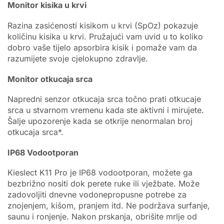
Monitor kisika u krvi
Razina zasićenosti kisikom u krvi (SpOz) pokazuje
količinu kisika u krvi. Pružajući vam uvid u to koliko
dobro vaše tijelo apsorbira kisik i pomaže vam da
razumijete svoje cjelokupno zdravlje.
Monitor otkucaja srca
Napredni senzor otkucaja srca točno prati otkucaje
srca u stvarnom vremenu kada ste aktivni i mirujete.
Šalje upozorenje kada se otkrije nenormalan broj
otkucaja srca*.
IP68 Vodootporan
Kieslect K11 Pro je IP68 vodootporan, možete ga
bezbrižno nositi dok perete ruke ili vježbate. Može
zadovoljiti dnevne vodonepropusne potrebe za
znojenjem, kišom, pranjem itd. Ne podržava surfanje,
saunu i ronjenje. Nakon prskanja, obrišite mrlje od