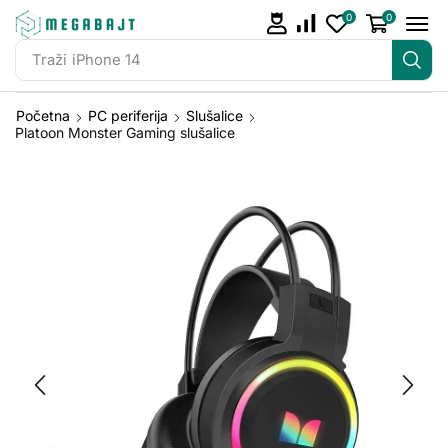
0
0
Traži
iPhone 14
Početna
PC periferija
Slušalice
Platoon Monster Gaming slušalice