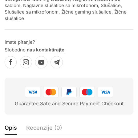
kablom
,
Naglavne slušalice sa mikrofonom
,
Slušalice
,
Slušalice sa mikrofonom
,
Žične gaming slušalice
,
Žične
slušalice
Imate pitanje?
Slobodno
nas kontaktirajte
Guarantee Safe and Secure Payment Checkout
Opis
Recenzije (0)