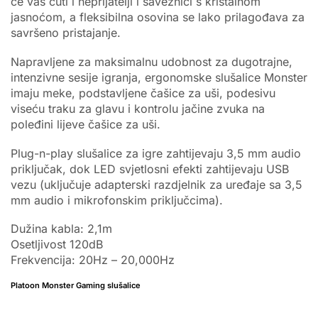
će vas čuti i neprijatelji i saveznici s kristalnom
jasnoćom, a fleksibilna osovina se lako prilagođava za
savršeno pristajanje.
Napravljene za maksimalnu udobnost za dugotrajne,
intenzivne sesije igranja, ergonomske slušalice Monster
imaju meke, podstavljene čašice za uši, podesivu
viseću traku za glavu i kontrolu jačine zvuka na
poleđini lijeve čašice za uši.
Plug-n-play slušalice za igre zahtijevaju 3,5 mm audio
priključak, dok LED svjetlosni efekti zahtijevaju USB
vezu (uključuje adapterski razdjelnik za uređaje sa 3,5
mm audio i mikrofonskim priključcima).
Dužina kabla: 2,1m
Osetljivost 120dB
Frekvencija: 20Hz – 20,000Hz
Platoon Monster Gaming slušalice