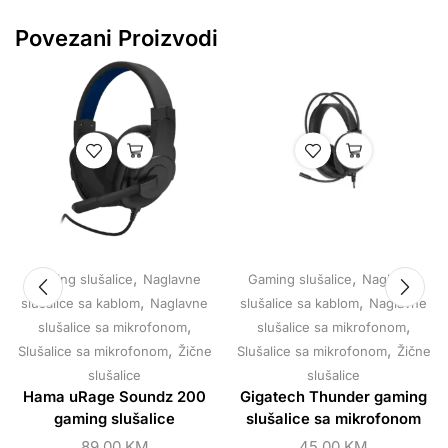
Povezani Proizvodi
,
,
Gaming slušalice
Naglavne
Gaming slušalice
Naglavne
,
,
slušalice sa kablom
Naglavne
slušalice sa kablom
Naglavne
,
,
slušalice sa mikrofonom
slušalice sa mikrofonom
,
,
Slušalice sa mikrofonom
Žične
Slušalice sa mikrofonom
Žične
slušalice
slušalice
Hama uRage Soundz 200
Gigatech Thunder gaming
gaming slušalice
slušalice sa mikrofonom
89,00
KM
45,00
KM