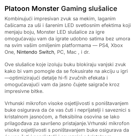
Platoon Monster
Gaming slušalice
Kombinujući impresivan zvuk sa mekim, laganim
čašicama za uši i šarenim LED svetlosnim efektima koji
menjaju boju, Monster LED slušalice za igre
omogućavaju vam da igrate udobno satima bez umora
na svim vašim omiljenim platformama — PS4, Xbox
One,
Nintendo Switch
, PC, Mac , i dr.
Ove slušalice koje izoluju buku blokiraju vanjski zvuk
kako bi vam pomogle da se fokusirate na akciju u igri
—optimizirajući detalje hi-fi zvučnih efekata i
omogućavajući vam da jasno čujete saigrače kroz
impresivne bitke.
Vrhunski mikrofon visoke osjetljivosti s poništavanjem
buke osigurava da će vas čuti i neprijatelji i saveznici s
kristalnom jasnoćom, a fleksibilna osovina se lako
prilagođava za savršeno pristajanje.Vrhunski mikrofon
visoke osjetljivosti s poništavanjem buke osigurava da