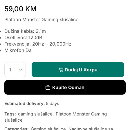
59,00
KM
Platoon Monster Gaming slušalice
Dužina kabla: 2,1m
Osetljivost 120dB
Frekvencija: 20Hz – 20,000Hz
Mikrofon Da
Dodaj U Korpu
Kupite Odmah
Estimated delivery:
5 days
Tags:
gaming slušalice
,
Platoon Monster Gaming
slušalice
Categories:
Gaming slušalice
,
Naglavne slušalice sa