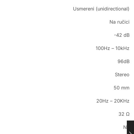
Usmereni (unidirectional)
Na ručici
-42 dB
100Hz – 10kHz
96dB
Stereo
50 mm
20Hz – 20KHz
32 Ω
Ne