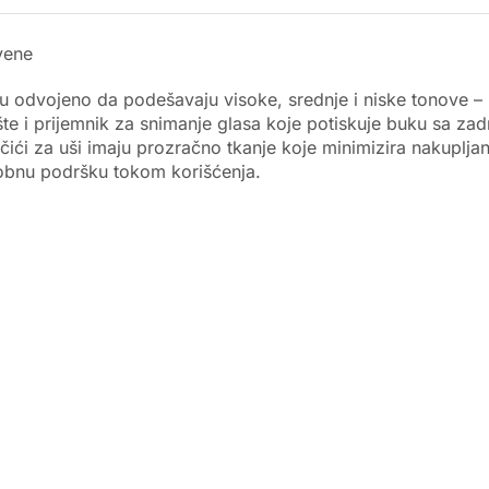
vene
 odvojeno da podešavaju visoke, srednje i niske tonove – pr
ište i prijemnik za snimanje glasa koje potiskuje buku sa 
učići za uši imaju prozračno tkanje koje minimizira nakuplja
udobnu podršku tokom korišćenja.