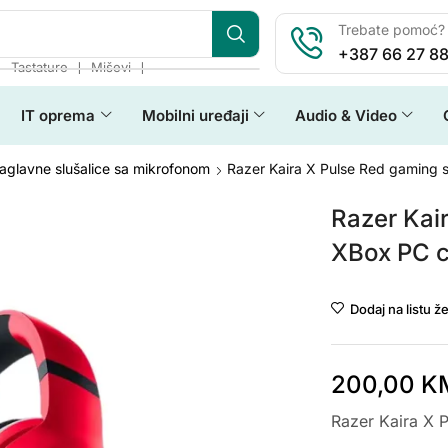
Trebate pomoć? 
+387 66 27 88
❘
❘
❘
Tastature
Miševi
IT oprema
Mobilni uređaji
Audio & Video
aglavne slušalice sa mikrofonom
Razer Kaira X Pulse Red gaming 
Razer Kai
XBox PC 
Dodaj na listu že
200,00
K
Razer Kaira X 