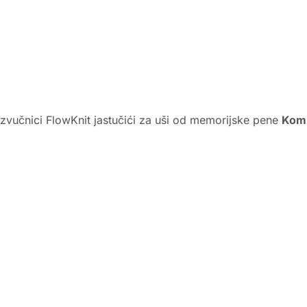
 zvučnici FlowKnit jastučići za uši od memorijske pene
Komp