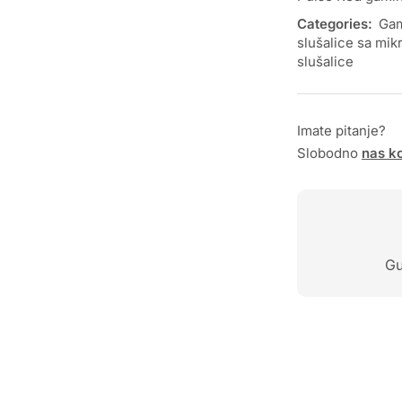
Categories:
Gam
slušalice sa mi
slušalice
Imate pitanje?
Slobodno
nas ko
Gu