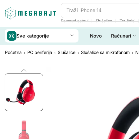
Traži
JBL Go 2
❘
❘
Pametni satovi
Slušalice
Zvučnici
Sve kategorije
Novo
Računari
Početna
PC periferija
Slušalice
Slušalice sa mikrofonom
N