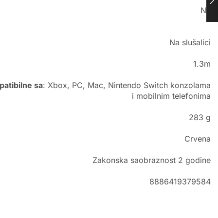
Ne
Na slušalici
1.3m
atibilne sa
: Xbox, PC, Mac, Nintendo Switch konzolama
i mobilnim telefonima
283 g
Crvena
Zakonska saobraznost 2 godine
8886419379584