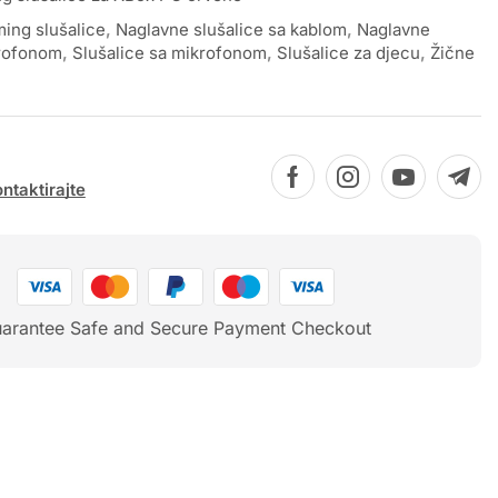
ing slušalice
,
Naglavne slušalice sa kablom
,
Naglavne
krofonom
,
Slušalice sa mikrofonom
,
Slušalice za djecu
,
Žične
ntaktirajte
arantee Safe and Secure Payment Checkout