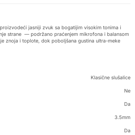
oizvodeći jasniji zvuk sa bogatijim visokim tonima i
zadnje strane — podržano praćenjem mikrofona i balansom
nje znoja i toplote, dok poboljšana gustina ultra-meke
Klasične slušalice
Ne
Da
3.5mm
Da