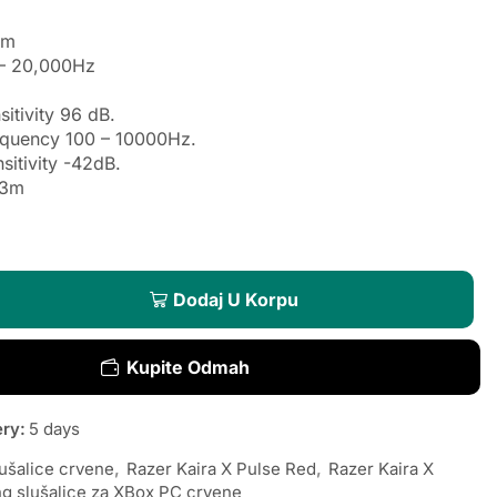
mm
 – 20,000Hz
itivity 96 dB.
equency 100 – 10000Hz.
itivity -42dB.
,3m
Dodaj U Korpu
Kupite Odmah
ery:
5 days
ušalice crvene
,
Razer Kaira X Pulse Red
,
Razer Kaira X
g slušalice za XBox PC crvene