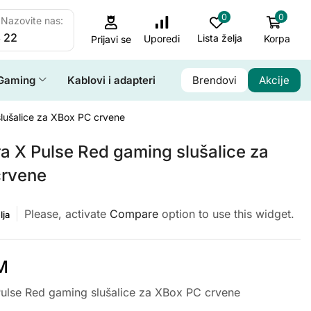
0
0
Nazovite nas:
 22
Lista želja
Korpa
Uporedi
Prijavi se
Gaming
Kablovi i adapteri
Brendovi
Akcije
slušalice za XBox PC crvene
ra X Pulse Red gaming slušalice za
crvene
Please, activate
Compare
option to use this widget.
lja
M
Pulse Red gaming slušalice za XBox PC crvene