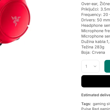
Over-ear, Žične
Priključci: 3.5
Frequency: 20
Drivers: 50 mm
Headphone sens
Microphone fr
Microphone sens
Dužina kabla:1
Težina 283g
Boja: Crvena
Estimated deliv
Tags:
gaming sl
Pulse Red gamin