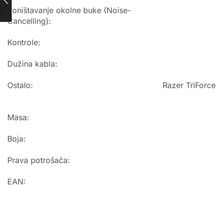
Poništavanje okolne buke (Noise-
Cancelling):
Kontrole:
Dužina kabla:
Ostalo:
Razer TriForce
Masa:
Boja:
Prava potrošača:
EAN: