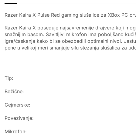
Razer Kaira X Pulse Red gaming slušalice za XBox PC cr
Razer Kaira X poseduje najsavremenije drajvere koji mogu
snažnijim basom. Savitljivi mikrofon ima poboljšano kuć
igre/ćaskanja kako bi se obezbedili optimalni nivoi. Jast
pene u velikoj meri smanjuje silu stezanja slušalica za 
Tip:
Bežične:
Gejmerske:
Povezivanje:
Mikrofon: