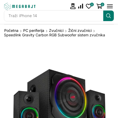
0
0
Traži
iPhone 14
Početna
PC periferija
Zvučnici
Žični zvučnici
Speedlink Gravity Carbon RGB Subwoofer sistem zvučnika