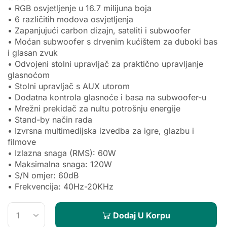
• RGB osvjetljenje u 16.7 milijuna boja
• 6 različitih modova osvjetljenja
• Zapanjujući carbon dizajn, sateliti i subwoofer
• Moćan subwoofer s drvenim kućištem za duboki bas
i glasan zvuk
• Odvojeni stolni upravljač za praktično upravljanje
glasnoćom
• Stolni upravljač s AUX utorom
• Dodatna kontrola glasnoće i basa na subwoofer-u
• Mrežni prekidač za nultu potrošnju energije
• Stand-by način rada
• Izvrsna multimedijska izvedba za igre, glazbu i
filmove
• Izlazna snaga (RMS): 60W
• Maksimalna snaga: 120W
• S/N omjer: 60dB
• Frekvencija: 40Hz-20KHz
Dodaj U Korpu