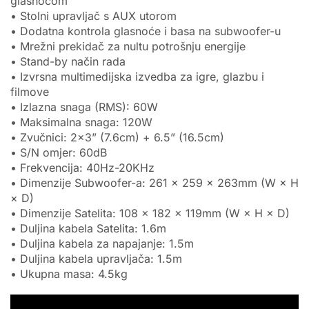
glasnoćom
• Stolni upravljač s AUX utorom
• Dodatna kontrola glasnoće i basa na subwoofer-u
• Mrežni prekidač za nultu potrošnju energije
• Stand-by način rada
• Izvrsna multimedijska izvedba za igre, glazbu i
filmove
• Izlazna snaga (RMS): 60W
• Maksimalna snaga: 120W
• Zvučnici: 2×3” (7.6cm) + 6.5” (16.5cm)
• S/N omjer: 60dB
• Frekvencija: 40Hz-20KHz
• Dimenzije Subwoofer-a: 261 × 259 × 263mm (W × H
× D)
• Dimenzije Satelita: 108 × 182 × 119mm (W × H × D)
• Duljina kabela Satelita: 1.6m
• Duljina kabela za napajanje: 1.5m
• Duljina kabela upravljača: 1.5m
• Ukupna masa: 4.5kg