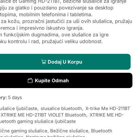
lice bt Gaming HD-211BT, bežične slušalice za igranje
giju za glatko i pouzdano povezivanje sa desktop
topima, mobilnim telefonima i tabletima.
 za kožu, prozračni jastučići za uši ovih slušalica, pružaju
remca i impresivno iskustvo igranja.
m funkcijskim dugmadima, ove slušalice za igre
u kontrolu i rad, pružajući veliku udobnost.
Dodaj U Korpu
Kupite Odmah
ery:
5 days
ušalice ljubičaste
,
slusalice bluetooth
,
X-trike Me HD-211BT
XTRIKE ME HD-211BT VIOLET Bluetooth
,
XTRIKE ME HD-
etooth gaming slušalice ljubičaste
ične gaming slušalice
,
Bežične slušalice
,
Bluetooth