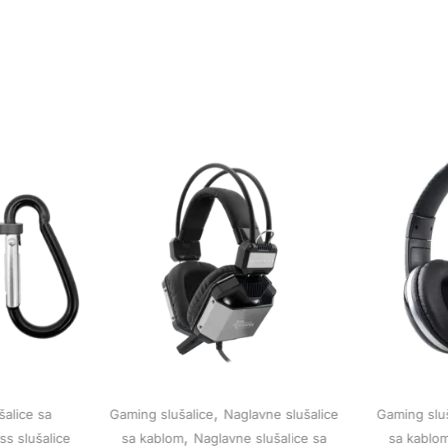
,
šalice sa
Gaming slušalice
Naglavne slušalice
Gaming sluš
,
ss slušalice
sa kablom
Naglavne slušalice sa
sa kablo