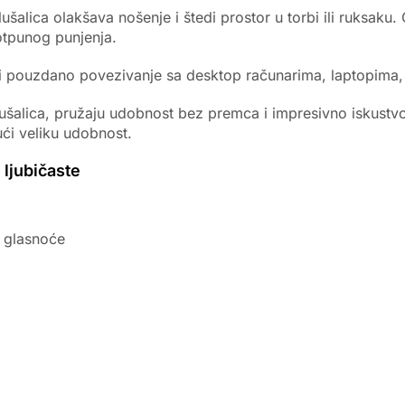
ušalica olakšava nošenje i štedi prostor u torbi ili ruksak
otpunog punjenja.
ko i pouzdano povezivanje sa desktop računarima, laptopima,
h slušalica, pružaju udobnost bez premca i impresivno iskus
ući veliku udobnost.
ljubičaste
a glasnoće