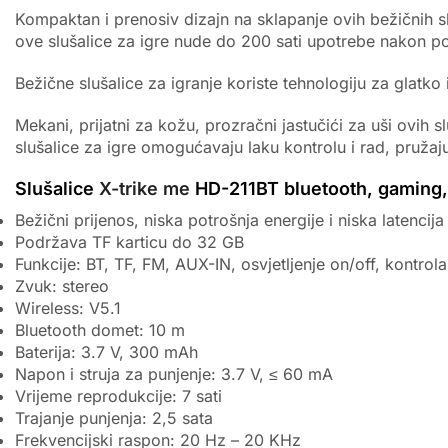
Kompaktan i prenosiv dizajn na sklapanje ovih bežičnih sl
ove slušalice za igre nude do 200 sati upotrebe nakon p
Bežične slušalice za igranje koriste tehnologiju za glat
Mekani, prijatni za kožu, prozračni jastučići za uši ovi
slušalice za igre omogućavaju laku kontrolu i rad, pružaj
Slušalice
X-trike me
HD-211BT bluetooth, gaming, 
Bežični prijenos, niska potrošnja energije i niska latencija
Podržava TF karticu do 32 GB
Funkcije: BT, TF, FM, AUX-IN, osvjetljenje on/off, kontrol
Zvuk: stereo
Wireless: V5.1
Bluetooth domet: 10 m
Baterija: 3.7 V, 300 mAh
Napon i struja za punjenje: 3.7 V, ≤ 60 mA
Vrijeme reprodukcije: 7 sati
Trajanje punjenja: 2,5 sata
Frekvencijski raspon: 20 Hz – 20 KHz