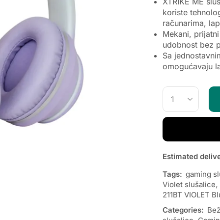
XTRIKE ME sluša
koriste tehnolo
računarima, lap
Mekani, prijatni
udobnost bez p
Sa jednostavni
omogućavaju lak
Estimated deliv
Tags:
gaming sl
Violet slušalice
,
211BT VIOLET Blu
Categories:
Bež