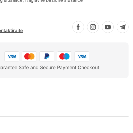
g slušalice
,
Naglavne bežične slušalice
ntaktirajte
arantee Safe and Secure Payment Checkout