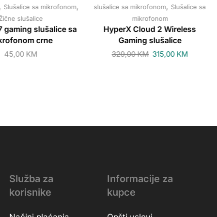
,
,
,
Slušalice sa mikrofonom
slušalice sa mikrofonom
Slušalice sa
Žične slušalice
mikrofonom
 gaming slušalice sa
HyperX Cloud 2 Wireless
krofonom crne
Gaming slušalice
45,00
KM
329,00
KM
315,00
KM
Služba za
Informacije za
korisnike
kupce