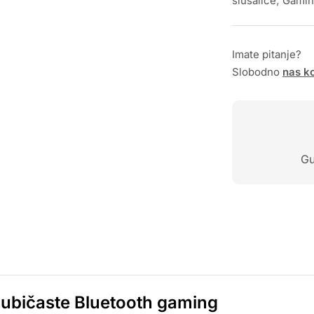
slušalice
,
Gamin
Imate pitanje?
Slobodno
nas ko
Gu
ljubičaste Bluetooth gaming