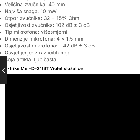
Veličina zvučnika: 40 mm
Najviša snaga: 10 mW
Otpor zvučnika: 32 + 15% Ohm
Osjetljivost zvučnika: 102 dB ± 3 dB
Tip mikrofona: višesmjerni
Dimenzije mikrofona: 4 x 1.5 mm
Osjetljivost mikrofona: – 42 dB ± 3 dB
Osvjetljenje: 7 različitih boja
Boja artikla: ljubičasta
X-trike Me HD-211BT Violet slušalice