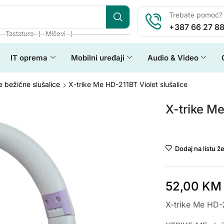
Trebate pomoć? 
+387 66 27 88
❘
❘
❘
Tastature
Miševi
IT oprema
Mobilni uređaji
Audio & Video
 bežične slušalice
X-trike Me HD-211BT Violet slušalice
X-trike Me
Xtrike-Me
Dodaj na listu že
52,00
KM
X-trike Me HD-2