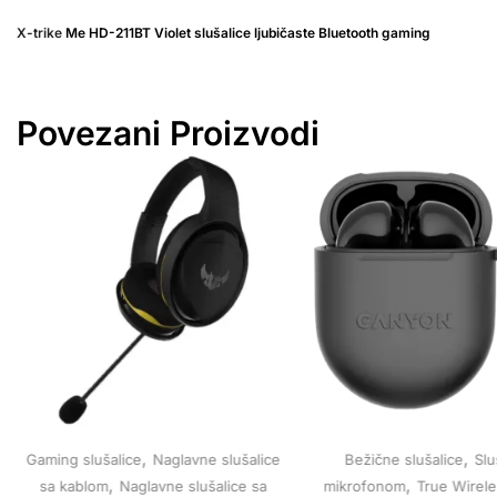
X-trike
Me HD-211BT Violet slušalice ljubičaste Bluetooth gaming
Povezani Proizvodi
,
,
Gaming slušalice
Naglavne slušalice
Bežične slušalice
Slu
,
,
sa kablom
Naglavne slušalice sa
mikrofonom
True Wirele