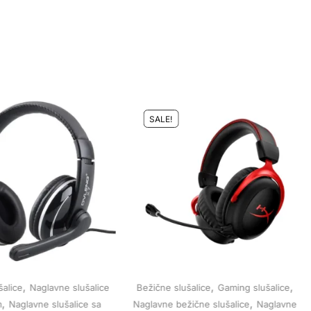
SALE!
,
,
,
alice
Naglavne slušalice
Bežične slušalice
Gaming slušalice
,
,
m
Naglavne slušalice sa
Naglavne bežične slušalice
Naglavne