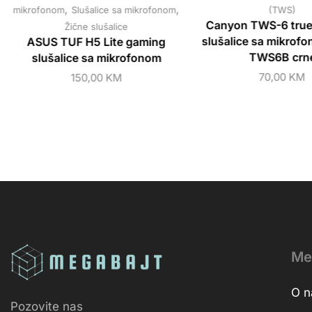
,
,
mikrofonom
Slušalice sa mikrofonom
(TWS)
Canyon TWS-6 true 
Žične slušalice
slušalice sa mikrof
ASUS TUF H5 Lite gaming
TWS6B crn
slušalice sa mikrofonom
70,00
KM
150,00
KM
Me
O 
Pozovite nas