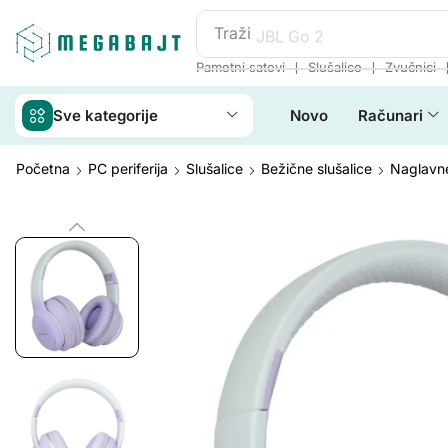
Traži
JBL Go 2
❘
❘
Pametni satovi
Slušalice
Zvučnici
Sve kategorije
Novo
Računari
Početna
PC periferija
Slušalice
Bežične slušalice
Naglavne