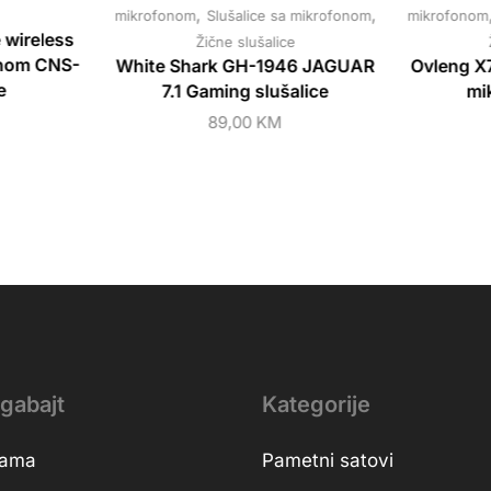
,
,
mikrofonom
Slušalice sa mikrofonom
mikrofonom
wireless
Žične slušalice
onom CNS-
White Shark GH-1946 JAGUAR
Ovleng X7
e
7.1 Gaming slušalice
mi
89,00
KM
gabajt
Kategorije
nama
Pametni satovi