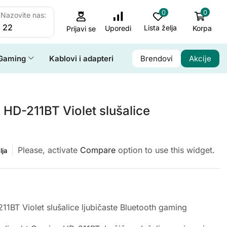
0
0
Nazovite nas:
 22
Lista želja
Korpa
Uporedi
Prijavi se
Gaming
Kablovi i adapteri
Brendovi
Akcije
 HD-211BT Violet slušalice
Please, activate
Compare
option to use this widget.
lja
11BT Violet slušalice ljubičaste Bluetooth gaming