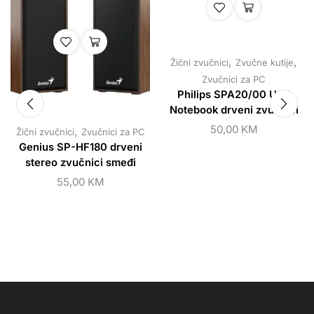
,
,
Žični zvučnici
Zvučne kutije
Zvučnici za PC
Philips SPA20/00 USB
Notebook drveni zvučnici
50,00
KM
,
Žični zvučnici
Zvučnici za PC
Genius SP-HF180 drveni
stereo zvučnici smeđi
55,00
KM