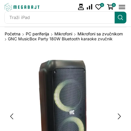
0
0
Traži
iPhone 14
Početna
PC periferija
Mikrofoni
Mikrofoni sa zvučnikom
GNC MusicBox Party 180W Bluetooth karaoke zvučnik