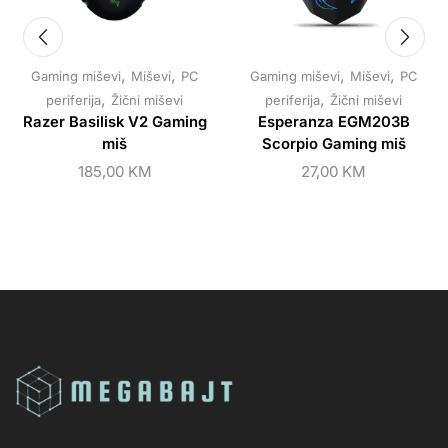
,
,
,
,
Gaming miševi
Miševi
PC
Gaming miševi
Miševi
PC
,
,
periferija
Žični miševi
periferija
Žični miševi
Razer Basilisk V2 Gaming
Esperanza EGM203B
miš
Scorpio Gaming miš
185,00
KM
27,00
KM