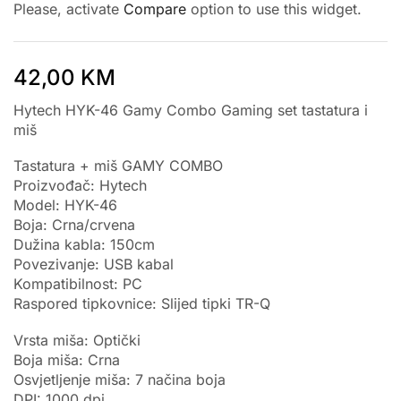
Please, activate
Compare
option to use this widget.
42,00
KM
Hytech HYK-46 Gamy Combo Gaming set tastatura i
miš
Tastatura + miš GAMY COMBO
Proizvođač: Hytech
Model: HYK-46
Boja: Crna/crvena
Dužina kabla: 150cm
Povezivanje: USB kabal
Kompatibilnost: PC
Raspored tipkovnice: Slijed tipki TR-Q
Vrsta miša: Optički
Boja miša: Crna
Osvjetljenje miša: 7 načina boja
DPI: 1000 dpi