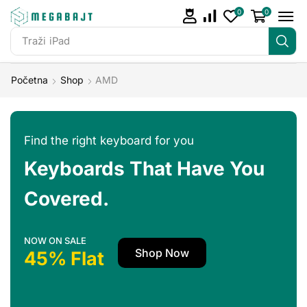
0
0
Traži
iPad
Početna
Shop
AMD
Find the right keyboard for you
Keyboards That Have You
Covered.
NOW ON SALE
Shop Now
45% Flat