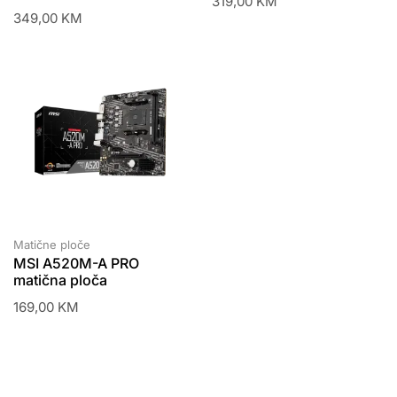
319,00
KM
349,00
KM
Matične ploče
MSI A520M-A PRO
matična ploča
169,00
KM