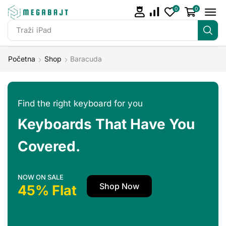
0
0
Traži
iPad
Početna
Shop
Baracuda
Find the right keyboard for you
Keyboards That Have You
Covered.
NOW ON SALE
Shop Now
45% Flat