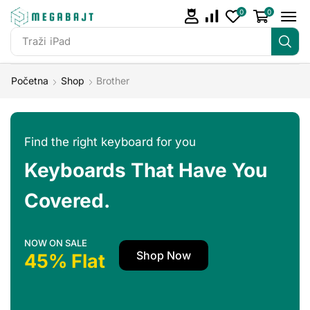
0
0
Traži
iPad
Početna
Shop
Brother
Find the right keyboard for you
Keyboards That Have You
Covered.
NOW ON SALE
Shop Now
45% Flat