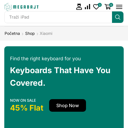
0
0
Traži
iPad
Početna
Shop
Xiaomi
Find the right keyboard for you
Keyboards That Have You
Covered.
NOW ON SALE
Shop Now
45% Flat