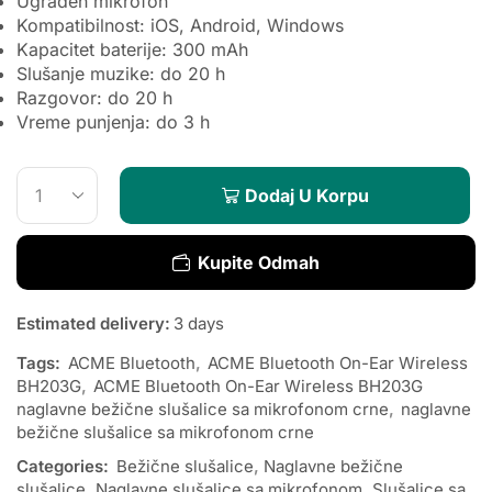
Ugrađen mikrofon
Kompatibilnost: iOS, Android, Windows
Kapacitet baterije: 300 mAh
Slušanje muzike: do 20 h
Razgovor: do 20 h
Vreme punjenja: do 3 h
Dodaj U Korpu
Kupite Odmah
Estimated delivery:
3 days
Tags:
ACME Bluetooth
,
ACME Bluetooth On-Ear Wireless
BH203G
,
ACME Bluetooth On-Ear Wireless BH203G
naglavne bežične slušalice sa mikrofonom crne
,
naglavne
bežične slušalice sa mikrofonom crne
Categories:
Bežične slušalice
,
Naglavne bežične
slušalice
,
Naglavne slušalice sa mikrofonom
,
Slušalice sa