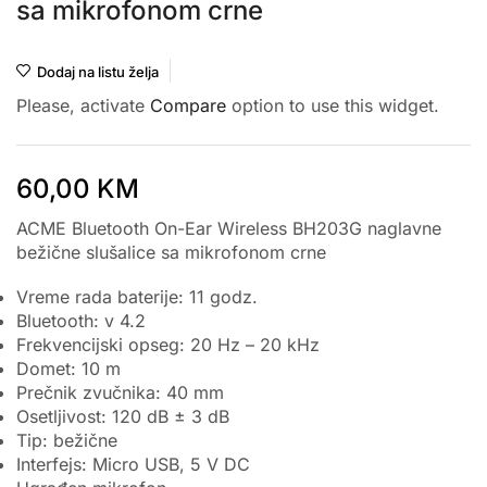
sa mikrofonom crne
Dodaj na listu želja
Please, activate
Compare
option to use this widget.
60,00
KM
ACME Bluetooth On-Ear Wireless BH203G naglavne
bežične slušalice sa mikrofonom crne
Vreme rada baterije: 11 godz.
Bluetooth: v 4.2
Frekvencijski opseg: 20 Hz – 20 kHz
Domet: 10 m
Prečnik zvučnika: 40 mm
Osetljivost: 120 dB ± 3 dB
Tip: bežične
Interfejs: Micro USB, 5 V DC