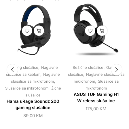
,
,
Gaming slušalice
Naglavne
Bežične slušalice
Gaming
,
,
slušalice sa kablom
Naglavne
slušalice
Naglavne slušalice sa
,
,
slušalice sa mikrofonom
mikrofonom
Slušalice sa
,
Slušalice sa mikrofonom
Žične
mikrofonom
ASUS TUF Gaming H1
slušalice
Wireless slušalice
Hama uRage Soundz 200
gaming slušalice
175,00
KM
89,00
KM