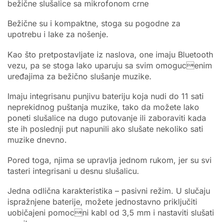
bežične slušalice sa mikrofonom crne
Bežične su i kompaktne, stoga su pogodne za
upotrebu i lake za nošenje.
Kao što pretpostavljate iz naslova, one imaju Bluetooth
vezu, pa se stoga lako uparuju sa svim omogucenim
uređajima za bežično slušanje muzike.
Imaju integrisanu punjivu bateriju koja nudi do 11 sati
neprekidnog puštanja muzike, tako da možete lako
poneti slušalice na dugo putovanje ili zaboraviti kada
ste ih poslednji put napunili ako slušate nekoliko sati
muzike dnevno.
Pored toga, njima se upravlja jednom rukom, jer su svi
tasteri integrisani u desnu slušalicu.
Jedna odlična karakteristika – pasivni režim. U slučaju
ispražnjene baterije, možete jednostavno priključiti
uobičajeni pomocni kabl od 3,5 mm i nastaviti slušati