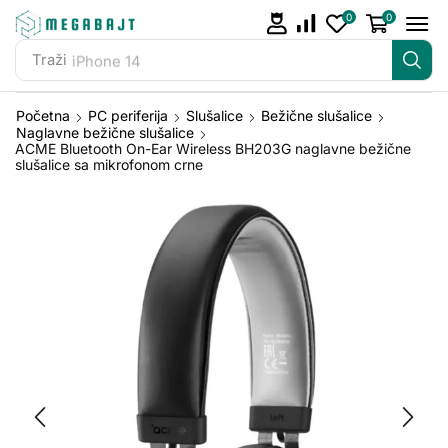
0
0
Traži
iPhone 14
Početna
PC periferija
Slušalice
Bežične slušalice
Naglavne bežične slušalice
ACME Bluetooth On-Ear Wireless BH203G naglavne bežične
slušalice sa mikrofonom crne