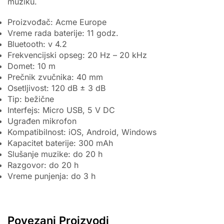
muziku.
Proizvođač: Acme Europe
Vreme rada baterije: 11 godz.
Bluetooth: v 4.2
Frekvencijski opseg: 20 Hz – 20 kHz
Domet: 10 m
Prečnik zvučnika: 40 mm
Osetljivost: 120 dB ± 3 dB
Tip: bežične
Interfejs: Micro USB, 5 V DC
Ugrađen mikrofon
Kompatibilnost: iOS, Android, Windows
Kapacitet baterije: 300 mAh
Slušanje muzike: do 20 h
Razgovor: do 20 h
Vreme punjenja: do 3 h
Povezani Proizvodi