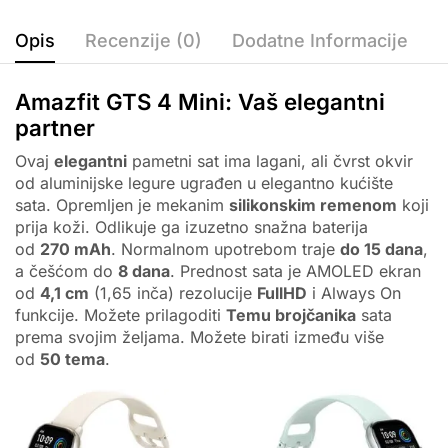
Opis
Recenzije (0)
Dodatne Informacije
Amazfit GTS 4 Mini: Vaš elegantni
partner
Ovaj
elegantni
pametni sat ima lagani, ali čvrst okvir
od aluminijske legure ugrađen u elegantno kućište
sata. Opremljen je mekanim
silikonskim remenom
koji
prija koži. Odlikuje ga izuzetno snažna baterija
od
270 mAh
. Normalnom upotrebom traje
do 15 dana
,
a češćom do
8 dana
. Prednost sata je AMOLED ekran
od
4,1 cm
(1,65 inča) rezolucije
FullHD
i Always On
funkcije. Možete prilagoditi
Temu brojčanika
sata
prema svojim željama. Možete birati između više
od
50 tema
.