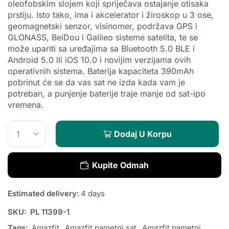
oleofobskim slojem koji spriječava ostajanje otisaka
prstiju. Isto tako, ima i akcelerator i žiroskop u 3 ose,
geomagnetski senzor, visinomer, podržava GPS i
GLONASS, BeiDou i Galileo sisteme satelita, te se
može upariti sa uređajima sa Bluetooth 5.0 BLE i
Android 5.0 lli iOS 10.0 i novijim verzijama ovih
operativnih sistema. Baterija kapaciteta 390mAh
pobrinut će se da vas sat ne izda kada vam je
potreban, a punjenje baterije traje manje od sat-ipo
vremena.
Dodaj U Korpu
Kupite Odmah
Estimated delivery:
4 days
SKU:
PL 11399-1
Tags:
Amazfit
,
Amazfit pametni sat
,
Amazfit pametni