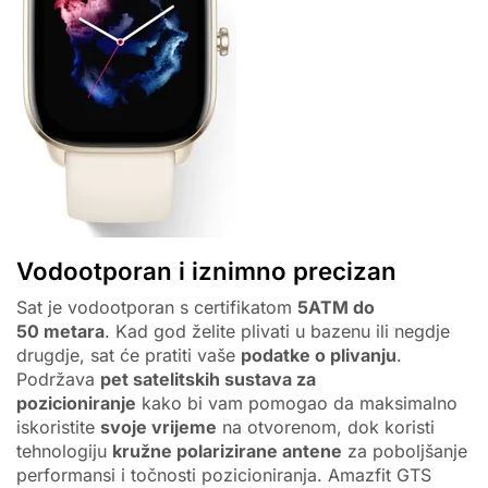
Vodootporan i iznimno precizan
Sat je vodootporan s certifikatom
5ATM do
50 metara
. Kad god želite plivati ​​u bazenu ili negdje
drugdje, sat će pratiti vaše
podatke o plivanju
.
Podržava
pet satelitskih sustava za
pozicioniranje
kako bi vam pomogao da maksimalno
iskoristite
svoje vrijeme
na otvorenom, dok koristi
tehnologiju
kružne polarizirane antene
za poboljšanje
performansi i točnosti pozicioniranja. Amazfit GTS