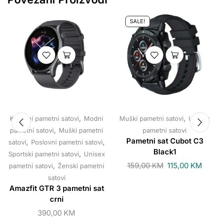
SALE!
,
,
Klasični pametni satovi
Modni
Muški pametni satovi
Unisex
,
pametni satovi
Muški pametni
pametni satovi
,
,
Pametni sat Cubot C3
satovi
Poslovni pametni satovi
Black1
,
Sportski pametni satovi
Unisex
,
159,00
KM
115,00
KM
pametni satovi
Ženski pametni
satovi
Amazfit GTR 3 pametni sat
crni
390,00
KM