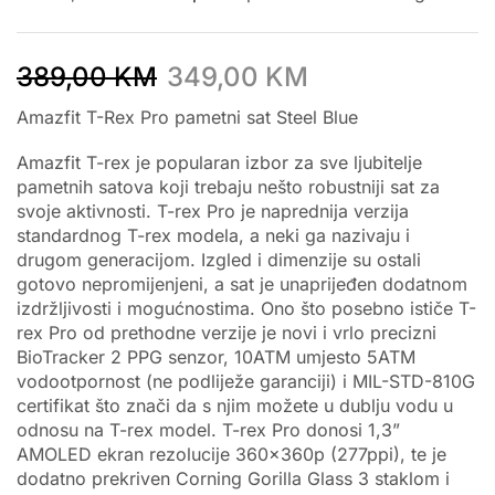
389,00
KM
349,00
KM
Amazfit T-Rex Pro pametni sat Steel Blue
Amazfit T-rex je popularan izbor za sve ljubitelje
pametnih satova koji trebaju nešto robustniji sat za
svoje aktivnosti. T-rex Pro je naprednija verzija
standardnog T-rex modela, a neki ga nazivaju i
drugom generacijom. Izgled i dimenzije su ostali
gotovo nepromijenjeni, a sat je unaprijeđen dodatnom
izdržljivosti i mogućnostima. Ono što posebno ističe T-
rex Pro od prethodne verzije je novi i vrlo precizni
BioTracker 2 PPG senzor, 10ATM umjesto 5ATM
vodootpornost (ne podliježe garanciji) i MIL-STD-810G
certifikat što znači da s njim možete u dublju vodu u
odnosu na T-rex model. T-rex Pro donosi 1,3”
AMOLED ekran rezolucije 360x360p (277ppi), te je
dodatno prekriven Corning Gorilla Glass 3 staklom i