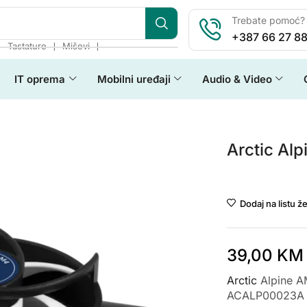
Trebate pomoć? 
+387 66 27 88
❘
❘
❘
Tastature
Miševi
IT oprema
Mobilni uređaji
Audio & Video
Arctic Al
Arctic
Dodaj na listu že
39,00
KM
Arctic
Alpine A
ACALP00023A