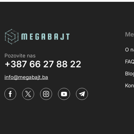
Me
O 
Pozovite nas
FA
+387 66 27 88 22
Blo
info@megabajt.ba
Kon