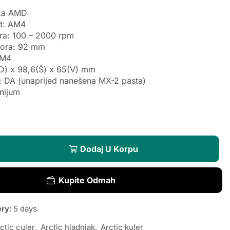
za AMD
t: AM4
ora: 100 – 2000 rpm
atora: 92 mm
AM4
(D) x 98,6(Š) x 65(V) mm
: DA (unaprijed nanešena MX-2 pasta)
inijum
Dodaj U Korpu
Kupite Odmah
ery:
5 days
ctic culer
,
Arctic hladnjak
,
Arctic kuler