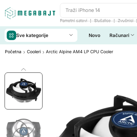
Traži
iPhone 14
❘
❘
Pametni satovi
Slušalice
Zvučnici
Sve kategorije
Novo
Računari
Početna
Cooleri
Arctic Alpine AM4 LP CPU Cooler