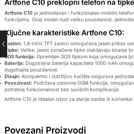
Artfone C10 preklopni telefon na tipk
Artfone C10
je jednostavan i funkcionalan mobilni telefo
funkcijama. Ovaj model nudi veliku pouzdanost, jednosta
Ključne karakteristike Artfone C10:
Zaslon:
1,8-inčni TFT zaslon omogućava jasan prikaz osno
Tipke:
Velike, jasno označene tipke olakšavaju biranje bro
SOS funkcija:
Opremljen SOS tipkom koja omogućava brzo k
Baterija:
Dugotrajna baterija kapaciteta 1000 mAh omoguć
dugotrajna pouzdanost.
Dizajn:
Kompaktno i izdržljivo kućište osigurava jednostav
Povezivost:
Podržava osnovne GSM funkcije, omogućavaju
potrebna funkcionalnost bez suvišnih komplikacija.
Artfone C10 je idealan izbor za starije osobe ili korisn
Povezani Proizvodi