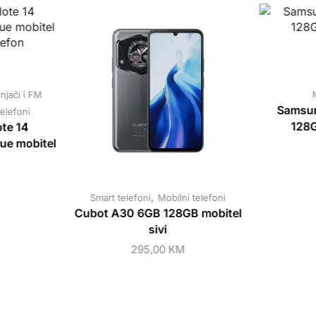
njači i FM
Samsun
telefoni
128G
te 14
ue mobitel
,
Smart telefoni
Mobilni telefoni
Cubot A30 6GB 128GB mobitel
sivi
295,00
KM