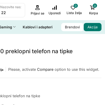
0
0
Nazovite nas:
 22
Lista želja
Korpa
Uporedi
Prijavi se
Gaming
Kablovi i adapteri
Brendovi
Akcije
0 preklopni telefon na tipke
Please, activate
Compare
option to use this widget.
lja
klopni telefon na tipke