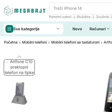
Traži
iPhone 14
❘
❘
Pametni satovi
Slušalice
Zvučnici
Sve kategorije
Novo
Računari
Početna
Mobilni telefoni
Mobilni telefoni sa tastaturom
Artfo