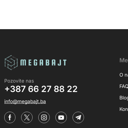
Me
O 
Pozovite nas
FA
+387 66 27 88 22
Blo
info@megabajt.ba
Kon