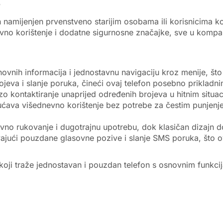
e
n namijenjen prvenstveno starijim osobama ili korisnicima 
vno korištenje i dodatne sigurnosne značajke, sve u kompa
vnih informacija i jednostavnu navigaciju kroz menije, što 
jeva i slanje poruka, čineći ovaj telefon posebno prikladni
ontaktiranje unaprijed određenih brojeva u hitnim situacij
ava višednevno korištenje bez potrebe za čestim punjenjem
no rukovanje i dugotrajnu upotrebu, dok klasičan dizajn dop
ći pouzdane glasovne pozive i slanje SMS poruka, što ovaj
ike koji traže jednostavan i pouzdan telefon s osnovnim fun