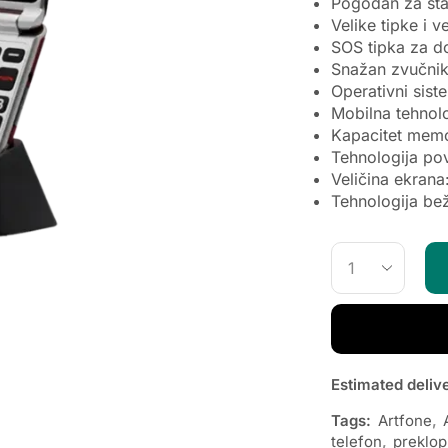
Pogodan za sta
Velike tipke i 
SOS tipka za d
Snažan zvučnik 
Operativni sis
Mobilna tehnol
Kapacitet memo
Tehnologija pov
Veličina ekrana
Tehnologija be
Estimated deliv
Tags:
Artfone
,
telefon
,
preklop