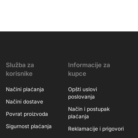
Služba za
Informacije za
korisnike
kupce
Načini plaćanja
Opšti uslovi
poslovanja
Načini dostave
Način i postupak
Povrat proizvoda
plaćanja
Sigurnost plaćanja
Reklamacije i prigovori