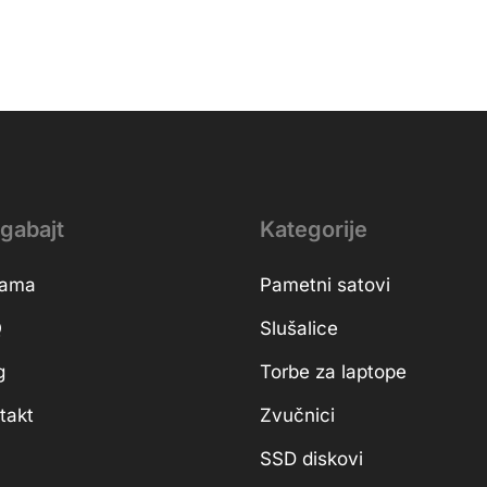
gabajt
Kategorije
nama
Pametni satovi
Q
Slušalice
g
Torbe za laptope
takt
Zvučnici
SSD diskovi