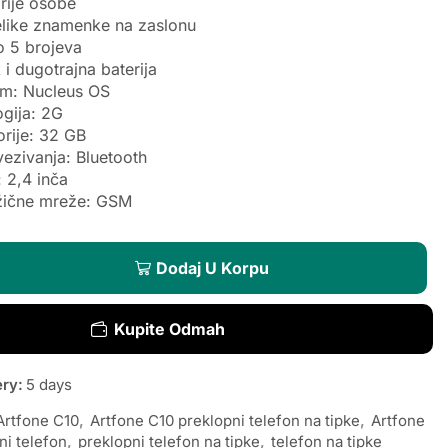
rije osobe
velike znamenke na zaslonu
o 5 brojeva
i dugotrajna baterija
tem: Nucleus OS
ogija: 2G
rije: 32 GB
ezivanja: Bluetooth
: 2,4 inča
žične mreže: GSM
Dodaj U Korpu
Kupite Odmah
ery:
5 days
Artfone C10
,
Artfone C10 preklopni telefon na tipke
,
Artfone
ni telefon
,
preklopni telefon na tipke
,
telefon na tipke