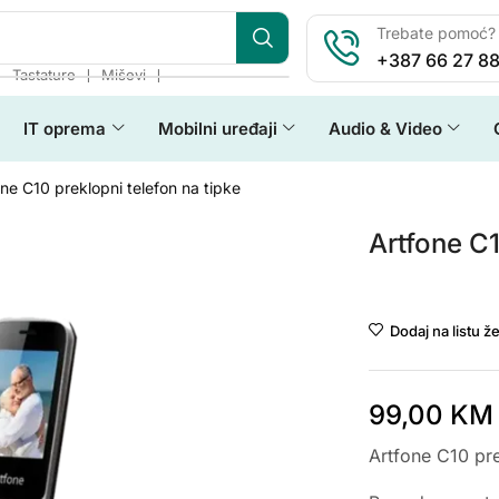
Trebate pomoć? 
+387 66 27 88
❘
❘
❘
Tastature
Miševi
IT oprema
Mobilni uređaji
Audio & Video
ne C10 preklopni telefon na tipke
Artfone C1
Artfone
Dodaj na listu že
99,00
KM
Artfone C10 pre