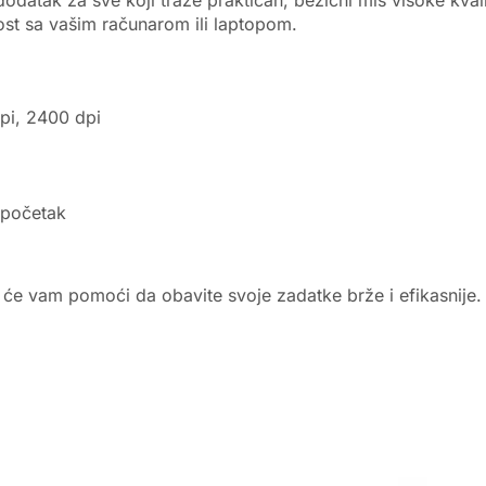
st sa vašim računarom ili laptopom.
dpi, 2400 dpi
 početak
 će vam pomoći da obavite svoje zadatke brže i efikasnije. N