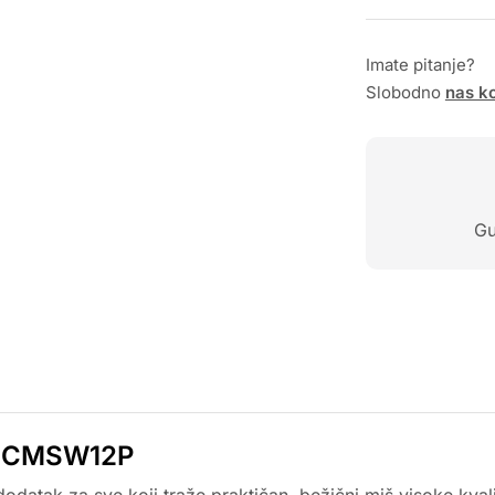
Imate pitanje?
Slobodno
nas ko
Gu
NS-CMSW12P
datak za sve koji traže praktičan, bežični miš visoke kval