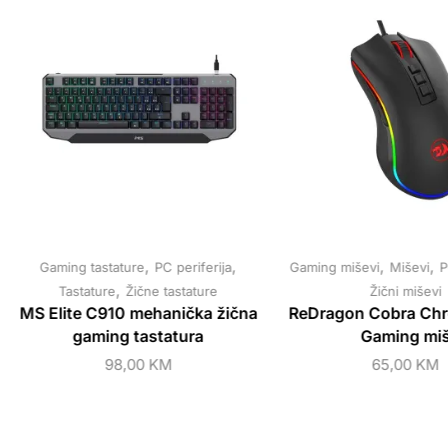
,
,
,
,
Gaming tastature
PC periferija
Gaming miševi
Miševi
P
,
Tastature
Žične tastature
Žični miševi
MS Elite C910 mehanička žična
ReDragon Cobra Ch
gaming tastatura
Gaming mi
98,00
KM
65,00
KM