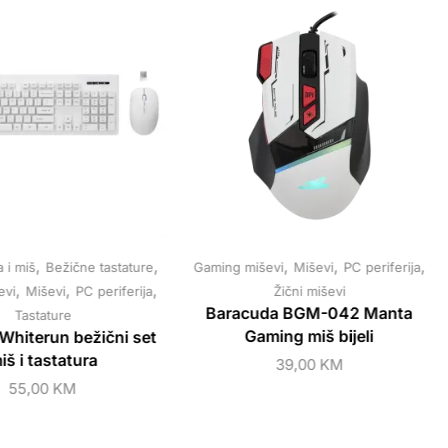
,
,
,
,
,
a i miš
Bežične tastature
Gaming miševi
Miševi
PC periferija
,
,
,
evi
Miševi
PC periferija
Žični miševi
Baracuda BGM-042 Manta
Tastature
Gaming miš bijeli
Whiterun bežični set
iš i tastatura
39,00
KM
55,00
KM