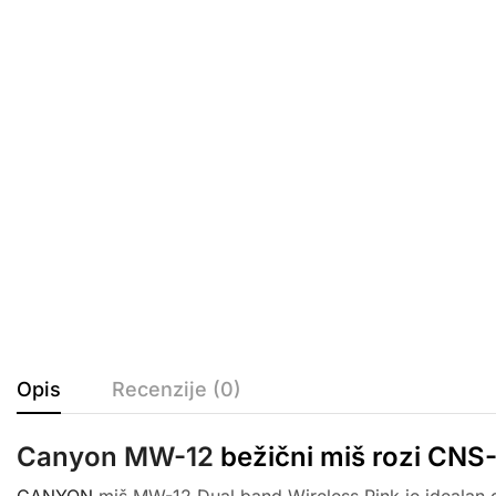
Opis
Recenzije (0)
Canyon MW-12
bežični miš rozi C
CANYON
miš MW-12 Dual band Wireless Pink je idealan do