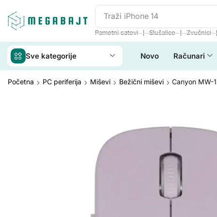
Traži
iPhone 14
❘
❘
Pametni satovi
Slušalice
Zvučnici
Sve kategorije
Novo
Računari
Početna
PC periferija
Miševi
Bežični miševi
Canyon MW-12 