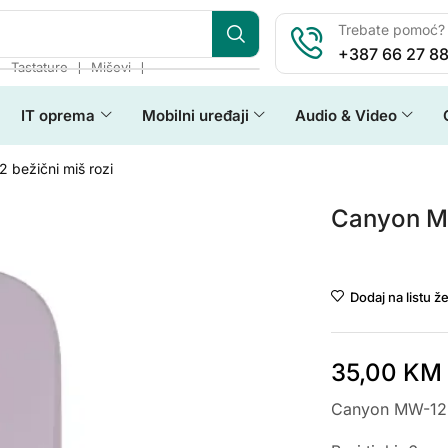
Trebate pomoć? 
+387 66 27 88
❘
❘
❘
Tastature
Miševi
IT oprema
Mobilni uređaji
Audio & Video
bežični miš rozi
Canyon MW
Canyon
Dodaj na listu že
35,00
KM
Canyon MW-12 