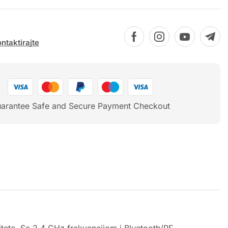
ntaktirajte
arantee Safe and Secure Payment Checkout
itete. Sa 2.4 GHz frekvencijom i Bluetooth/RF