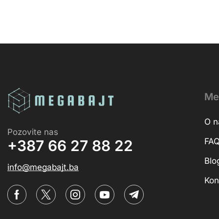
Me
O 
Pozovite nas
FA
+387 66 27 88 22
Blo
info@megabajt.ba
Kon