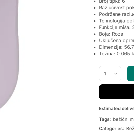
Broj tipki: 6
Razlučivost po
Podržane razluč
Tehnologija po
Funkcije miša: 
Boja: Roza
Uključena oprem
Dimenzije: 56
Težina: 0.065 
Estimated deliv
Tags:
bežični mi
Categories:
Bež