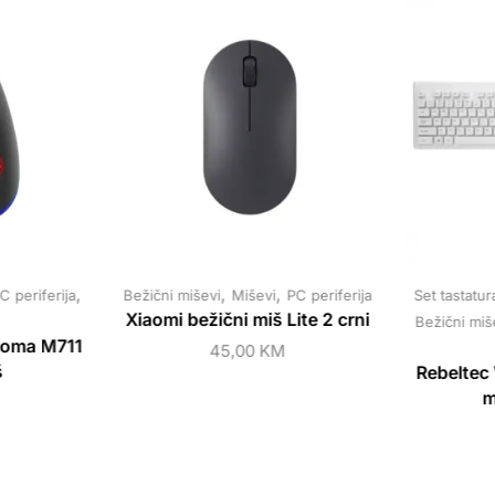
,
,
,
C periferija
Bežični miševi
Miševi
PC periferija
Set tastatur
Xiaomi bežični miš Lite 2 crni
Bežični miš
roma M711
45,00
KM
š
Rebeltec 
m