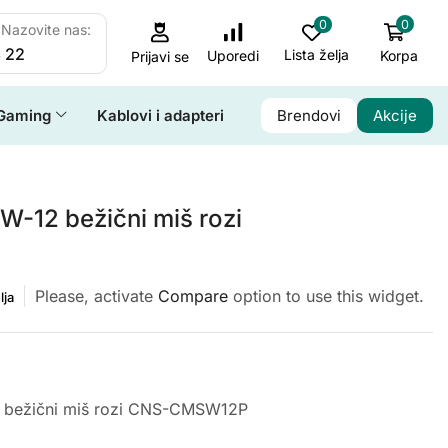
0
0
Nazovite nas:
 22
Lista želja
Korpa
Uporedi
Prijavi se
Gaming
Kablovi i adapteri
Brendovi
Akcije
-12 bežični miš rozi
Please, activate
Compare
option to use this widget.
lja
bežični miš rozi CNS-CMSW12P