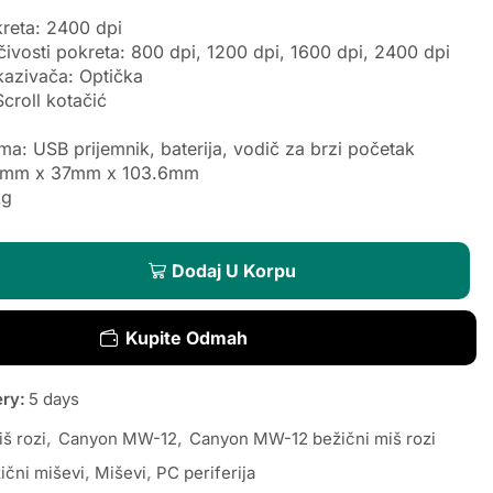
kreta: 2400 dpi
ivosti pokreta: 800 dpi, 1200 dpi, 1600 dpi, 2400 dpi
kazivača: Optička
Scroll kotačić
a: USB prijemnik, baterija, vodič za brzi početak
.7mm x 37mm x 103.6mm
kg
Dodaj U Korpu
Kupite Odmah
ery:
5 days
š rozi
,
Canyon MW-12
,
Canyon MW-12 bežični miš rozi
ični miševi
,
Miševi
,
PC periferija