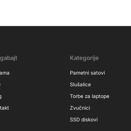
gabajt
Kategorije
nama
Pametni satovi
Q
Slušalice
g
Torbe za laptope
takt
Zvučnici
SSD diskovi