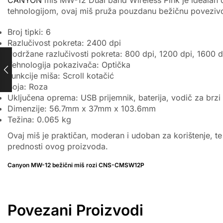
tehnologijom, ovaj miš pruža pouzdanu bežičnu povezivo
Broj tipki: 6
Razlučivost pokreta: 2400 dpi
Podržane razlučivosti pokreta: 800 dpi, 1200 dpi, 1600 
Tehnologija pokazivača: Optička
Funkcije miša: Scroll kotačić
Boja: Roza
Uključena oprema: USB prijemnik, baterija, vodič za brzi
Dimenzije: 56.7mm x 37mm x 103.6mm
Težina: 0.065 kg
Ovaj miš je praktičan, moderan i udoban za korištenje, te
prednosti ovog proizvoda.
Canyon MW-12 bežični miš rozi CNS-CMSW12P
Povezani Proizvodi