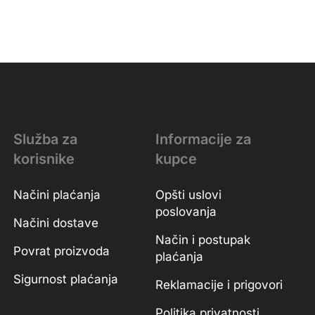
Služba za
Informacije za
korisnike
kupce
Načini plaćanja
Opšti uslovi
poslovanja
Načini dostave
Način i postupak
Povrat proizvoda
plaćanja
Sigurnost plaćanja
Reklamacije i prigovori
Politika privatnosti