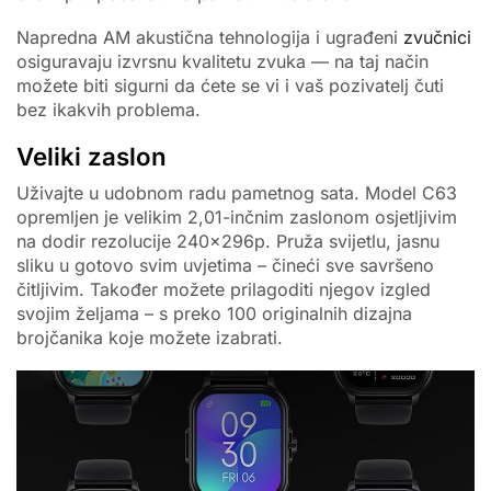
Napredna AM akustična tehnologija i ugrađeni
zvučnici
osiguravaju izvrsnu kvalitetu zvuka — na taj način
možete biti sigurni da ćete se vi i vaš pozivatelj čuti
bez ikakvih problema.
Veliki zaslon
Uživajte u udobnom radu pametnog sata. Model C63
opremljen je velikim 2,01-inčnim zaslonom osjetljivim
na dodir rezolucije 240x296p. Pruža svijetlu, jasnu
sliku u gotovo svim uvjetima – čineći sve savršeno
čitljivim. Također možete prilagoditi njegov izgled
svojim željama – s preko 100 originalnih dizajna
brojčanika koje možete izabrati.