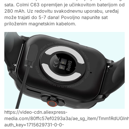
sata. Colmi C63 opremljen je učinkovitom baterijom od
280 mAh. Uz redovitu svakodnevnu uporabu, uređaj
može trajati do 5-7 dana! Povoljno napunite sat
priloženim magnetskim kabelom.
https://video-cdn.aliexpress-
media.com/80ffc57ef0293a3a/ae_sg_item/Tmm1RdUGln
auth_key=1715629731-0-0-