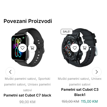
Povezani Proizvodi
SALE!
,
,
Muški pametni satovi
Sportski
Muški pametni satovi
Unisex
,
pametni satovi
Unisex pametni
pametni satovi
Pametni sat Cubot C3
satovi
Black1
Pametni sat Cubot C7 black
159,00
KM
115,00
KM
99,00
KM