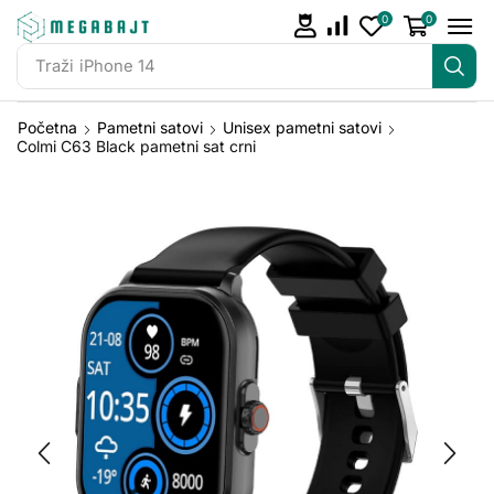
0
0
Traži
JBL Go 2
Početna
Pametni satovi
Unisex pametni satovi
Colmi C63 Black pametni sat crni