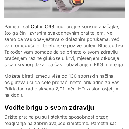
Pametni sat
Colmi C63
nudi brojne korisne značajke,
što ga čini izvrsnim svakodnevnim pratiteljem. Ne
samo da vas obavještava o dolaznim porukama, već
vam omogućuje i telefonske pozive putem Bluetooth-a.
Također vam pomaže da se brinete o svom zdravlju
praćenjem razine glukoze u krvi, mjerenjem otkucaja
srca i krvnog tlaka, pa čak i obavljanjem EKG mjerenja.
Možete birati između više od 130 sportskih načina,
osiguravajući da ćete pronaći nešto prikladno za vas.
Prikladan rad olakšava 2,01-inčni HD zaslon osjetljiv
na dodir.
Vodite brigu o svom zdravlju
Držite prst na pulsu i steknite sposobnost brzog
reagiranja na zabrinjavajuće simptome. Pametni sat