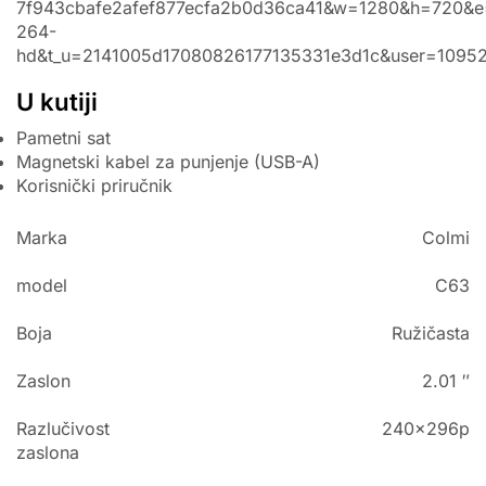
7f943cbafe2afef877ecfa2b0d36ca41&w=1280&h=720&e=
264-
hd&t_u=2141005d17080826177135331e3d1c&user=1095
U kutiji
Pametni sat
Magnetski kabel za punjenje (USB-A)
Korisnički priručnik
Marka
Colmi
model
C63
Boja
Ružičasta
Zaslon
2.01 ″
Razlučivost
240x296p
zaslona