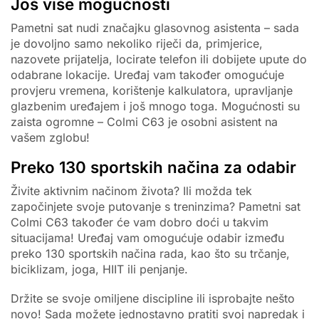
Još više mogućnosti
Pametni sat nudi značajku glasovnog asistenta – sada
je dovoljno samo nekoliko riječi da, primjerice,
nazovete prijatelja, locirate telefon ili dobijete upute do
odabrane lokacije. Uređaj vam također omogućuje
provjeru vremena, korištenje kalkulatora, upravljanje
glazbenim uređajem i još mnogo toga. Mogućnosti su
zaista ogromne – Colmi C63 je osobni asistent na
vašem zglobu!
Preko 130 sportskih načina za odabir
Živite aktivnim načinom života? Ili možda tek
započinjete svoje putovanje s treninzima? Pametni sat
Colmi C63 također će vam dobro doći u takvim
situacijama! Uređaj vam omogućuje odabir između
preko 130 sportskih načina rada, kao što su trčanje,
biciklizam, joga, HIIT ili penjanje.
Držite se svoje omiljene discipline ili isprobajte nešto
novo! Sada možete jednostavno pratiti svoj napredak i