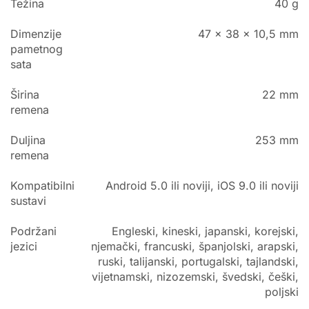
Težina
40 g
Dimenzije
47 x 38 x 10,5 mm
pametnog
sata
Širina
22 mm
remena
Duljina
253 mm
remena
Kompatibilni
Android 5.0 ili noviji, iOS 9.0 ili noviji
sustavi
Podržani
Engleski, kineski, japanski, korejski,
jezici
njemački, francuski, španjolski, arapski,
ruski, talijanski, portugalski, tajlandski,
vijetnamski, nizozemski, švedski, češki,
poljski