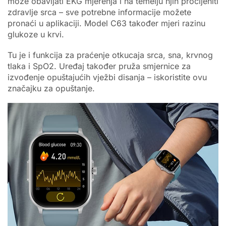
može obavljati EKG mjerenja i na temelju njih procijeniti
zdravlje srca – sve potrebne informacije možete
pronaći u aplikaciji. Model C63 također mjeri razinu
glukoze u krvi.
Tu je i funkcija za praćenje otkucaja srca, sna, krvnog
tlaka i SpO2. Uređaj također pruža smjernice za
izvođenje opuštajućih vježbi disanja – iskoristite ovu
značajku za opuštanje.