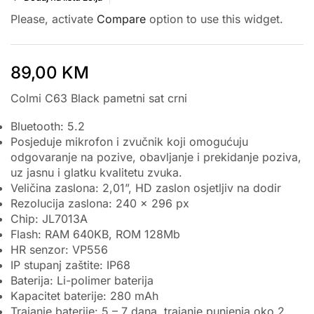
Please, activate
Compare
option to use this widget.
89,00
KM
Colmi C63 Black pametni sat crni
Bluetooth: 5.2
Posjeduje mikrofon i zvučnik koji omogućuju
odgovaranje na pozive, obavljanje i prekidanje poziva,
uz jasnu i glatku kvalitetu zvuka.
Veličina zaslona: 2,01”, HD zaslon osjetljiv na dodir
Rezolucija zaslona: 240 x 296 px
Chip: JL7013A
Flash: RAM 640KB, ROM 128Mb
HR senzor: VP556
IP stupanj zaštite: IP68
Baterija: Li-polimer baterija
Kapacitet baterije: 280 mAh
Trajanje baterije: 5 – 7 dana, trajanje punjenja oko 2