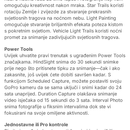
omogućuju kreativnost nakon mraka. Star Trails koristi
rotaciju Zemlje i zvijezde za stvaranje prekrasnih
svjetlosnih tragova na noćnom nebu. Light Painting
omogućuje stvaranje briljantnih efekata poteza kistom
s pokretnim svjetlom. Vehicle Light Trails koristi noćni
promet za snimanje zadivljujućih svjetlosnih tragova.
Power Tools
Uvijek uhvatite pravi trenutak s ugrađenim Power Tools
značajkama. HindSight snima do 30 sekundi snimke
prije nego što pritisnete tipku za snimanje—čak i ako
zakasnite, još uvijek ćete dobiti savršen kadar. S
funkcijom Scheduled Capture, možete postaviti svoju
GoPro kameru da se sama uključi i snimi kadar do 24
sata unaprijed. Duration Capture olakšava snimanje
video isječaka od 15 sekundi do 3 sata. Interval Photo
snima fotografije u fiksnim intervalima dok ste vi
fokusirani na svoje omiljene aktivnosti.
Jednostavne ili Pro kontrole