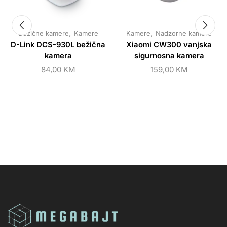
,
,
Bežične kamere
Kamere
Kamere
Nadzorne kamere
D-Link DCS-930L bežična
Xiaomi CW300 vanjska
kamera
sigurnosna kamera
84,00
KM
159,00
KM