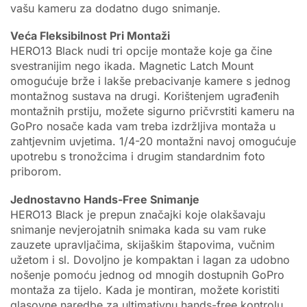
vašu kameru za dodatno dugo snimanje.
Veća Fleksibilnost Pri Montaži
HERO13 Black nudi tri opcije montaže koje ga čine
svestranijim nego ikada. Magnetic Latch Mount
omogućuje brže i lakše prebacivanje kamere s jednog
montažnog sustava na drugi. Korištenjem ugrađenih
montažnih prstiju, možete sigurno pričvrstiti kameru na
GoPro nosače kada vam treba izdržljiva montaža u
zahtjevnim uvjetima. 1/4-20 montažni navoj omogućuje
upotrebu s tronožcima i drugim standardnim foto
priborom.
Jednostavno Hands-Free Snimanje
HERO13 Black je prepun značajki koje olakšavaju
snimanje nevjerojatnih snimaka kada su vam ruke
zauzete upravljačima, skijaškim štapovima, vučnim
užetom i sl. Dovoljno je kompaktan i lagan za udobno
nošenje pomoću jednog od mnogih dostupnih GoPro
montaža za tijelo. Kada je montiran, možete koristiti
glasovne naredbe za ultimativnu hands-free kontrolu.