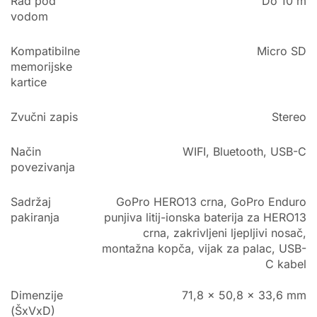
Rad pod
Do 10 m
vodom
Kompatibilne
Micro SD
memorijske
kartice
Zvučni zapis
Stereo
Način
WIFI, Bluetooth, USB-C
povezivanja
Sadržaj
GoPro HERO13 crna, GoPro Enduro
pakiranja
punjiva litij-ionska baterija za HERO13
crna, zakrivljeni ljepljivi nosač,
montažna kopča, vijak za palac, USB-
C kabel
Dimenzije
71,8 x 50,8 x 33,6 mm
(ŠxVxD)