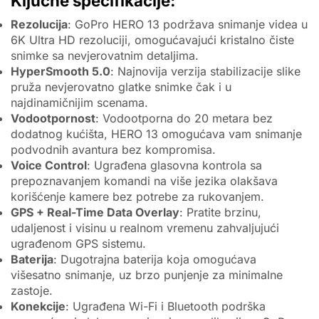
Ključne specifikacije:
Rezolucija
: GoPro HERO 13 podržava snimanje videa u
6K Ultra HD rezoluciji, omogućavajući kristalno čiste
snimke sa nevjerovatnim detaljima.
HyperSmooth 5.0
: Najnovija verzija stabilizacije slike
pruža nevjerovatno glatke snimke čak i u
najdinamičnijim scenama.
Vodootpornost
: Vodootporna do 20 metara bez
dodatnog kućišta, HERO 13 omogućava vam snimanje
podvodnih avantura bez kompromisa.
Voice Control
: Ugrađena glasovna kontrola sa
prepoznavanjem komandi na više jezika olakšava
korišćenje kamere bez potrebe za rukovanjem.
GPS + Real-Time Data Overlay
: Pratite brzinu,
udaljenost i visinu u realnom vremenu zahvaljujući
ugrađenom GPS sistemu.
Baterija
: Dugotrajna baterija koja omogućava
višesatno snimanje, uz brzo punjenje za minimalne
zastoje.
Konekcije
: Ugrađena Wi-Fi i Bluetooth podrška