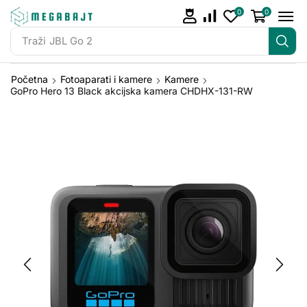
0
0
Traži
JBL Go 2
Početna
Fotoaparati i kamere
Kamere
GoPro Hero 13 Black akcijska kamera CHDHX-131-RW