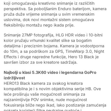
koji omogućavaju kreativno snimanje iz različitih
perspektiva. Sa poboljšanim Enduro baterijom, kamera
pruža duže vrijeme snimanja u svim vremenskim
uslovima, dok novi montažni sistem omogućava
fleksibilniju montažu nego ikada prije.
Snimanje 27MP fotografija, HLG HDR video i 10-bitni
kolor pružaju vrhunski kvalitet slike sa bogatim
detaljima i preciznim bojama. Kamera je vodootporna
do 10m, a sa podrškom za GPS, TimeWarp 3.0, Night
Effects i druge napredne funkcije, Hero 13 Black je
savršen izbor za sve kreatore sadržaja.
Najbolji u klasi 5.3K60 video i legendarna GoPro
izdržljivost
HERO13 Black kamera za svakog kreatora
kompatibilna je i s novim objektivima serije HB. Ove
leće proširuju vaše mogućnosti snimanja za
najzanimljivije POV snimke, nude mogućnost
fokusiranja bliže nego ikad, lako postizanje zamućenja
pokreta koristeći filtre neutralne gustoće i