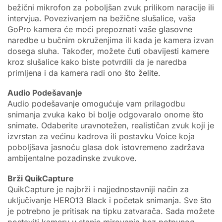
bežični mikrofon za poboljšan zvuk prilikom naracije ili
intervjua. Povezivanjem na bežične slušalice, vaša
GoPro kamera će moći prepoznati vaše glasovne
naredbe u bučnim okruženjima ili kada je kamera izvan
dosega sluha. Također, možete čuti obavijesti kamere
kroz slušalice kako biste potvrdili da je naredba
primljena i da kamera radi ono što želite.
Audio Podešavanje
Audio podešavanje omogućuje vam prilagodbu
snimanja zvuka kako bi bolje odgovaralo onome što
snimate. Odaberite uravnotežen, realističan zvuk koji je
izvrstan za većinu kadrova ili postavku Voice koja
poboljšava jasnoću glasa dok istovremeno zadržava
ambijentalne pozadinske zvukove.
Brži QuikCapture
QuikCapture je najbrži i najjednostavniji način za
uključivanje HERO13 Black i početak snimanja. Sve što
je potrebno je pritisak na tipku zatvarača. Sada možete
postaviti kameru u stanje mirovanja bez potpunog