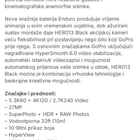
kinematografske anamorfne snimke.
Nova snažnija baterija Enduro produljuje vrijeme
snimanja u svim vremenskim uvjetima, dok ažurirani
sustav montaže daje HERO13 Black akcijskoj kameri
veću fleksibilnost pri postavljanju nego bilo koji GoPro
prije njega. S osnovnim značajkama GoPro uključujući
nagrađivane HyperSmooth 6.0 video stabilizacije,
automatski istaknuti videozapisi i mogućnost
automatskog prijenosa vaše snimke u oblak, HERO13
Black moćna je kombinacija vrhunske tehnologije i
beskrajne kreativne mogućnosti.
Značajke i prednosti:
– 5.3K60 + 4K120 / 2.7K240 Video
– 27MP
– SuperPhoto + HDR + RAW Photos
– Vodootporna 33ft (10m)
– 10-Bitni prikaz boja
– HyperView