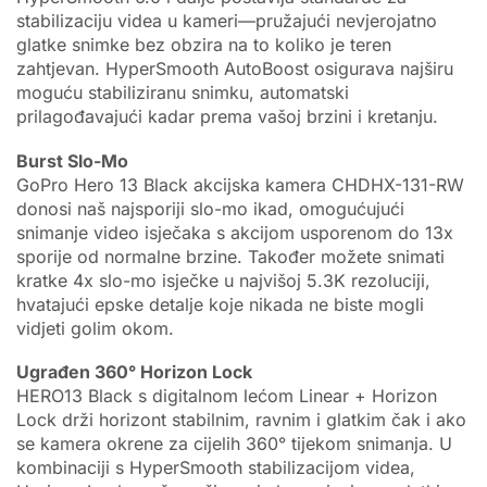
stabilizaciju videa u kameri—pružajući nevjerojatno
glatke snimke bez obzira na to koliko je teren
zahtjevan. HyperSmooth AutoBoost osigurava najširu
moguću stabiliziranu snimku, automatski
prilagođavajući kadar prema vašoj brzini i kretanju.
Burst Slo-Mo
GoPro Hero 13 Black akcijska kamera CHDHX-131-RW
donosi naš najsporiji slo-mo ikad, omogućujući
snimanje video isječaka s akcijom usporenom do 13x
sporije od normalne brzine. Također možete snimati
kratke 4x slo-mo isječke u najvišoj 5.3K rezoluciji,
hvatajući epske detalje koje nikada ne biste mogli
vidjeti golim okom.
Ugrađen 360° Horizon Lock
HERO13 Black s digitalnom lećom Linear + Horizon
Lock drži horizont stabilnim, ravnim i glatkim čak i ako
se kamera okrene za cijelih 360° tijekom snimanja. U
kombinaciji s HyperSmooth stabilizacijom videa,