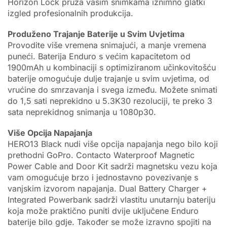
Horizon Lock pruža vašim snimkama iznimno glatki
izgled profesionalnih produkcija.
Produženo Trajanje Baterije u Svim Uvjetima
Provodite više vremena snimajući, a manje vremena
puneći. Baterija Enduro s većim kapacitetom od
1900mAh u kombinaciji s optimiziranom učinkovitošću
baterije omogućuje dulje trajanje u svim uvjetima, od
vrućine do smrzavanja i svega između. Možete snimati
do 1,5 sati neprekidno u 5.3K30 rezoluciji, te preko 3
sata neprekidnog snimanja u 1080p30.
Više Opcija Napajanja
HERO13 Black nudi više opcija napajanja nego bilo koji
prethodni GoPro. Contacto Waterproof Magnetic
Power Cable and Door Kit sadrži magnetsku vezu koja
vam omogućuje brzo i jednostavno povezivanje s
vanjskim izvorom napajanja. Dual Battery Charger +
Integrated Powerbank sadrži vlastitu unutarnju bateriju
koja može praktično puniti dvije uključene Enduro
baterije bilo gdje. Također se može izravno spojiti na