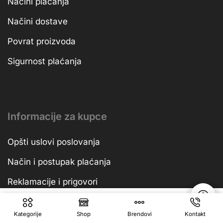
Načini plaćanja
Načini dostave
Povrat proizvoda
Sigurnost plaćanja
Informacije za kupce
Opšti uslovi poslovanja
Način i postupak plaćanja
Reklamacije i prigovori
Politika privatnosti
1.099,00
KM
Dodaj U Korpu
Kategorije
Shop
Brendovi
Kontakt
Uslovi prodaje