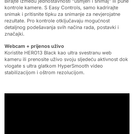
Birajte između jednostavnosti “usmjeri i snimaj” ili pune
kontrole kamere. S Easy Controls, samo kadrirajte
snimak i pritisnite tipku za snimanje za nevjerojatne
rezultate. Pro kontrole otključavaju mogućnost
detaljnog podešavanja svih načina rada, postavki i
značajki.
Webcam + prijenos uživo
Koristite HERO13 Black kao ultra svestranu web
kameru ili prenosite uživo svoju sljedeću aktivnost dok
vlogate s ultra glatkom HyperSmooth video
stabilizacijom i oštrom rezolucijom.