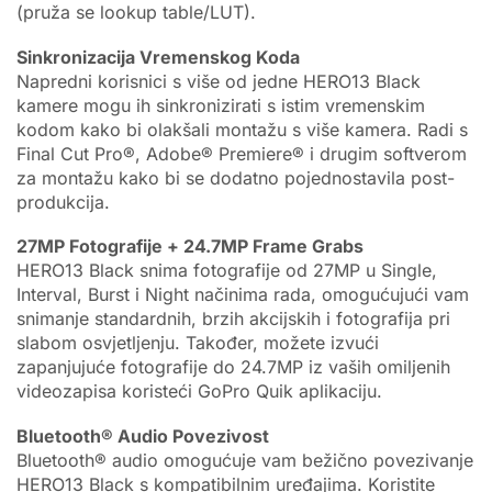
(pruža se lookup table/LUT).
Sinkronizacija Vremenskog Koda
Napredni korisnici s više od jedne HERO13 Black
kamere mogu ih sinkronizirati s istim vremenskim
kodom kako bi olakšali montažu s više kamera. Radi s
Final Cut Pro®, Adobe® Premiere® i drugim softverom
za montažu kako bi se dodatno pojednostavila post-
produkcija.
27MP Fotografije + 24.7MP Frame Grabs
HERO13 Black snima fotografije od 27MP u Single,
Interval, Burst i Night načinima rada, omogućujući vam
snimanje standardnih, brzih akcijskih i fotografija pri
slabom osvjetljenju. Također, možete izvući
zapanjujuće fotografije do 24.7MP iz vaših omiljenih
videozapisa koristeći GoPro Quik aplikaciju.
Bluetooth® Audio Povezivost
Bluetooth® audio omogućuje vam bežično povezivanje
HERO13 Black s kompatibilnim uređajima. Koristite