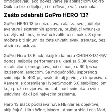
omogućavaju lako povezivanje sa aplikacijom GoPro
Quik za brzo dijeljenje i uređivanje vaših snimaka.
Zašto odabrati GoPro HERO 13?
GoPro HERO 13 je neizostavan alat za sve ljubitelje
avanture i ekstremnih sportova, pružajući vrhunsku
izdržljivost i nevjerovatnu kvalitetu snimaka. S njom
možete biti sigurni da ćete uhvatiti svaki trenutak, bez
obzira na uslove.
GoPro Hero 13 Black akcijska kamera CHDHX-131-RW
donosi najbolje performanse u klasi sa 5.3K video
rezolucijom, omogućavajući snimanje u 60 fps sa
izuzetnom jasnoćom. Sa mogućnošću usporenog
snimanja do 400fps, svaki detalj je vidljiv i impresivan.
Kamera je opremljena HyperSmooth 6.0 stabilizacijom
koja pruža nevjerovatnu stabilnost snimaka u svim
uslovima, čak i pri najvećim brzinama.
Hero 13 Black podržava nove HB-Series objektive,
uključujući Ultra Wide, Macro i Anamorphic Lens Mod,