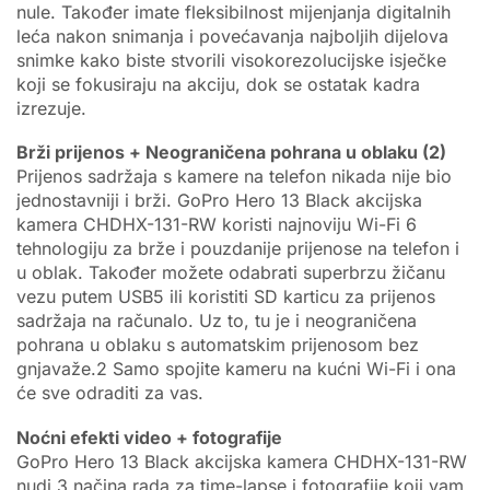
nule. Također imate fleksibilnost mijenjanja digitalnih
leća nakon snimanja i povećavanja najboljih dijelova
snimke kako biste stvorili visokorezolucijske isječke
koji se fokusiraju na akciju, dok se ostatak kadra
izrezuje.
Brži prijenos + Neograničena pohrana u oblaku (2)
Prijenos sadržaja s kamere na telefon nikada nije bio
jednostavniji i brži. GoPro Hero 13 Black akcijska
kamera CHDHX-131-RW koristi najnoviju Wi-Fi 6
tehnologiju za brže i pouzdanije prijenose na telefon i
u oblak. Također možete odabrati superbrzu žičanu
vezu putem USB5 ili koristiti SD karticu za prijenos
sadržaja na računalo. Uz to, tu je i neograničena
pohrana u oblaku s automatskim prijenosom bez
gnjavaže.2 Samo spojite kameru na kućni Wi-Fi i ona
će sve odraditi za vas.
Noćni efekti video + fotografije
GoPro Hero 13 Black akcijska kamera CHDHX-131-RW
nudi 3 načina rada za time-lapse i fotografije koji vam