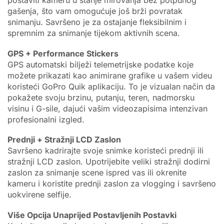
gašenja, što vam omogućuje još brži povratak
snimanju. Savršeno je za ostajanje fleksibilnim i
spremnim za snimanje tijekom aktivnih scena.
GPS + Performance Stickers
GPS automatski bilježi telemetrijske podatke koje
možete prikazati kao animirane grafike u vašem videu
koristeći GoPro Quik aplikaciju. To je vizualan način da
pokažete svoju brzinu, putanju, teren, nadmorsku
visinu i G-sile, dajući vašim videozapisima intenzivan
profesionalni izgled.
Prednji + Stražnji LCD Zaslon
Savršeno kadrirajte svoje snimke koristeći prednji ili
stražnji LCD zaslon. Upotrijebite veliki stražnji dodirni
zaslon za snimanje scene ispred vas ili okrenite
kameru i koristite prednji zaslon za vlogging i savršeno
uokvirene selfije.
Više Opcija Unaprijed Postavljenih Postavki