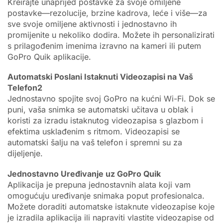
Kreirajte unaprijed postavke za svoje omiljene
postavke—rezolucije, brzine kadrova, leće i više—za
sve svoje omiljene aktivnosti i jednostavno ih
promijenite u nekoliko dodira. Možete ih personalizirati
s prilagođenim imenima izravno na kameri ili putem
GoPro Quik aplikacije.
Automatski Poslani Istaknuti Videozapisi na Vaš
Telefon2
Jednostavno spojite svoj GoPro na kućni Wi-Fi. Dok se
puni, vaša snimka se automatski učitava u oblak i
koristi za izradu istaknutog videozapisa s glazbom i
efektima usklađenim s ritmom. Videozapisi se
automatski šalju na vaš telefon i spremni su za
dijeljenje.
Jednostavno Uređivanje uz GoPro Quik
Aplikacija je prepuna jednostavnih alata koji vam
omogućuju uređivanje snimaka poput profesionalca.
Možete doraditi automatske istaknute videozapise koje
je izradila aplikacija ili napraviti vlastite videozapise od