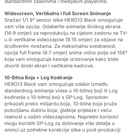
standardnim zaslonima i medijskim playerima.
Widescreen, Vertikalno i Full Screen Snimanje
Snažan 1/1.9” senzor slike HERO13 Black omogućuje
vam više opcija. Odaberite snimanje širokog ekrana
(16:9 omjer) za reprodukciju na cijelom zaslonu na TV-
u ili vertikalne videozapise (9:16 omjer) za objave na
društvenim mrežama. Za maksimalnu svestranost,
opcija full frame (8:7 omjer) snima vidno polje od 156°
koje vam omogućuje kasnije izrezivanje kako biste
stvorili široki ekran i vertikalne kadrove.
10-Bitna Boja + Log Kodiranje
HERO13 Black vam omogućuje odabir između
standardnog snimanja videa u 10-bitnoj boji ili Log
kodiranja u 10-bitnoj boji s GP-Log. Sposoban
prikazati preko milijardu boja, 10-bitna boja pruža
poboljšanu dubinu boja, glatkije prijelaze i veću
realnost u vašim videozapisima. Napredni korisnici
mogu koristiti GP-Log za dobivanje više detalja u
snimci uz potrebne korekcije slike u post-produkciji