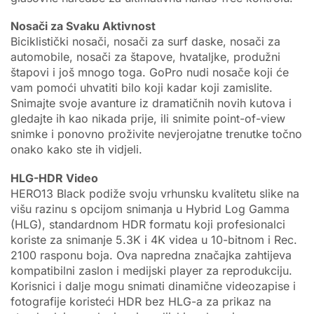
Nosači za Svaku Aktivnost
Biciklistički nosači, nosači za surf daske, nosači za
automobile, nosači za štapove, hvataljke, produžni
štapovi i još mnogo toga. GoPro nudi nosače koji će
vam pomoći uhvatiti bilo koji kadar koji zamislite.
Snimajte svoje avanture iz dramatičnih novih kutova i
gledajte ih kao nikada prije, ili snimite point-of-view
snimke i ponovno proživite nevjerojatne trenutke točno
onako kako ste ih vidjeli.
HLG-HDR Video
HERO13 Black podiže svoju vrhunsku kvalitetu slike na
višu razinu s opcijom snimanja u Hybrid Log Gamma
(HLG), standardnom HDR formatu koji profesionalci
koriste za snimanje 5.3K i 4K videa u 10-bitnom i Rec.
2100 rasponu boja. Ova napredna značajka zahtijeva
kompatibilni zaslon i medijski player za reprodukciju.
Korisnici i dalje mogu snimati dinamične videozapise i
fotografije koristeći HDR bez HLG-a za prikaz na