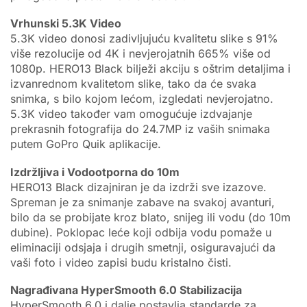
Vrhunski 5.3K Video
5.3K video donosi zadivljujuću kvalitetu slike s 91%
više rezolucije od 4K i nevjerojatnih 665% više od
1080p. HERO13 Black bilježi akciju s oštrim detaljima i
izvanrednom kvalitetom slike, tako da će svaka
snimka, s bilo kojom lećom, izgledati nevjerojatno.
5.3K video također vam omogućuje izdvajanje
prekrasnih fotografija do 24.7MP iz vaših snimaka
putem GoPro Quik aplikacije.
Izdržljiva i Vodootporna do 10m
HERO13 Black dizajniran je da izdrži sve izazove.
Spreman je za snimanje zabave na svakoj avanturi,
bilo da se probijate kroz blato, snijeg ili vodu (do 10m
dubine). Poklopac leće koji odbija vodu pomaže u
eliminaciji odsjaja i drugih smetnji, osiguravajući da
vaši foto i video zapisi budu kristalno čisti.
Nagrađivana HyperSmooth 6.0 Stabilizacija
HyperSmooth 6.0 i dalje postavlja standarde za