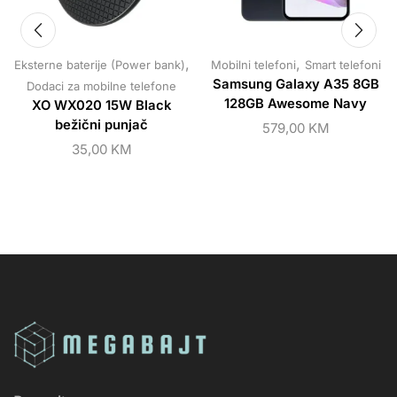
,
,
Eksterne baterije (Power bank)
Mobilni telefoni
Smart telefoni
Samsung Galaxy A35 8GB
Dodaci za mobilne telefone
128GB Awesome Navy
XO WX020 15W Black
bežični punjač
579,00
KM
35,00
KM