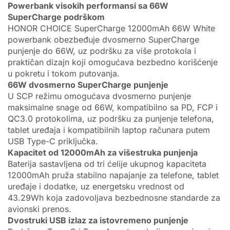
Powerbank visokih performansi sa 66W
SuperCharge podrškom
HONOR CHOICE SuperCharge 12000mAh 66W White
powerbank obezbeđuje dvosmerno SuperCharge
punjenje do 66W, uz podršku za više protokola i
praktičan dizajn koji omogućava bezbedno korišćenje
u pokretu i tokom putovanja.
66W dvosmerno SuperCharge punjenje
U SCP režimu omogućava dvosmerno punjenje
maksimalne snage od 66W, kompatibilno sa PD, FCP i
QC3.0 protokolima, uz podršku za punjenje telefona,
tablet uređaja i kompatibilnih laptop računara putem
USB Type-C priključka.
Kapacitet od 12000mAh za višestruka punjenja
Baterija sastavljena od tri ćelije ukupnog kapaciteta
12000mAh pruža stabilno napajanje za telefone, tablet
uređaje i dodatke, uz energetsku vrednost od
43.29Wh koja zadovoljava bezbednosne standarde za
avionski prenos.
Dvostruki USB izlaz za istovremeno punjenje