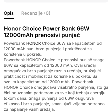
Opis
Recenzije (0)
Honor
Choice Power Bank 66W
12000mAh prenosivi punjač
Powerbank
HONOR
Choice 66W sa kapacitetom od
12000 mAh nudi brzo punjenje i praktičnost za
korištenje u pokretu.
Powerbank HONOR Choice je prenosivi punjač snage
66W sa kapacitetom od 12000 mAh. Ovaj uređaj
omogućava brzo punjenje raznih uređaja, pružajući
praktičnost i mobilnost za korisnike u pokretu. Sa
svojim kapacitetom od 12000 mAh, Powerbank
HONOR Choice omogućava višekratno punjenje, što ga
čini pouzdanim partnerom za sve koji trebaju energiju
tokom dana. Snaga punjenja od 66W osigurava
efikasno i brzo punjenje, smanjujući vrijeme potrebno
za napajanje vaših uređaja.