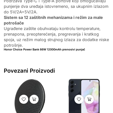
Podržava Type-C i Type-A portove koji omogućavaju
punjenje dva uređaja istovremeno, sa ukupnim izlazom
do 5V/2A+5V/2A.
Sistem sa 12 zaštitnih mehanizama i režim za male
potrošače
Ugrađene zaštite obuhvataju kontrolu temperature,
prenapona, preopterećenja, pregrevanja i kratkog
spoja, uz režim malog strujnog izlaza za dodatke niske
potrošnje.
Honor Choice Power Bank 66W 12000mAh prenosivi punjač
Povezani Proizvodi