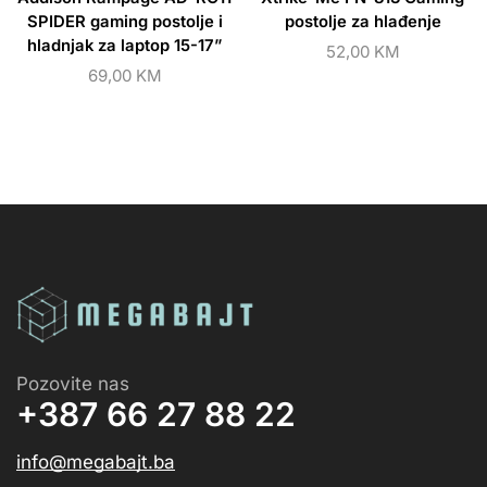
SPIDER gaming postolje i
postolje za hlađenje
hladnjak za laptop 15-17”
52,00
KM
69,00
KM
Pozovite nas
+387 66 27 88 22
info@megabajt.ba