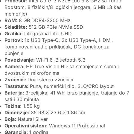
Procesor:
Intel Core i3 N305 (do 3.8 GHz sa Turbo
Boostom, 8 fizičkih/8 logičkih jezgara, 6 MB L3 keš
memorije)
RAM:
8 GB DDR4-3200 MHz
Skladište:
512 GB PCIe NVMe SSD
Grafika:
Integrisana Intel UHD
Portovi:
1x USB Type-C, 2x USB Type-A, HDMI,
kombinovani audio priključak, DC konektor za
punjenje
Povezivanje:
Wi-Fi 6, Bluetooth 5.3
Kamera:
HP True Vision HD sa smanjenjem šuma i
dvostrukim mikrofonima
Zvučnici:
Dual stereo zvučnici
Tastatura:
Puna, numerički dio, SLO/CRO layout
Baterija:
3-ćelijska, 41 Wh, brzo punjenje, trajanje do 7
sati i 30 minuta
Težina:
1.59 kg
Dimenzije:
35.98 x 23.6 x 1.86 cm
Boja:
Natural Silver
Operativni sistem:
Windows 11 Professional
Garancija:
1 godina