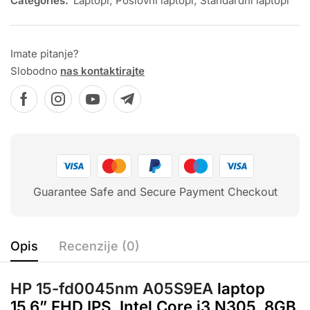
Categories:
Laptopi
,
Poslovni laptopi
,
Standardni laptopi
Imate pitanje?
Slobodno
nas kontaktirajte
Guarantee Safe and Secure Payment Checkout
Opis
Recenzije (0)
HP 15-fd0045nm A05S9EA
laptop
15.6” FHD IPS, Intel Core i3 N305, 8GB