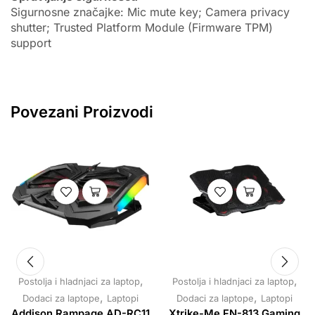
Sigurnosne značajke: Mic mute key; Camera privacy
shutter; Trusted Platform Module (Firmware TPM)
support
Povezani Proizvodi
,
,
Postolja i hladnjaci za laptop
Postolja i hladnjaci za laptop
,
,
Dodaci za laptope
Laptopi
Dodaci za laptope
Laptopi
Addison Rampage AD-RC11
Xtrike-Me FN-813 Gaming