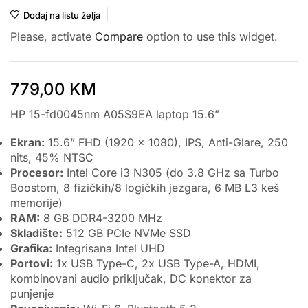
Dodaj na listu želja
Please, activate
Compare
option to use this widget.
779,00
KM
HP 15-fd0045nm A05S9EA laptop 15.6”
Ekran:
15.6” FHD (1920 x 1080), IPS, Anti-Glare, 250
nits, 45% NTSC
Procesor:
Intel Core i3 N305 (do 3.8 GHz sa Turbo
Boostom, 8 fizičkih/8 logičkih jezgara, 6 MB L3 keš
memorije)
RAM:
8 GB DDR4-3200 MHz
Skladište:
512 GB PCIe NVMe SSD
Grafika:
Integrisana Intel UHD
Portovi:
1x USB Type-C, 2x USB Type-A, HDMI,
kombinovani audio priključak, DC konektor za
punjenje