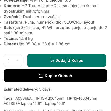
Povezivanje:
Wi-Fi 6, Bluetooth 5.3
Kamera:
HP True Vision HD sa smanjenjem šuma i
dvostrukim mikrofonima
Zvučnici:
Dual stereo zvučnici
Tastatura:
Puna, numerički dio, SLO/CRO layout
Baterija:
3-ćelijska, 41 Wh, brzo punjenje, trajanje do 7
sati i 30 minuta
Težina:
1.59 kg
Dimenzije:
35.98 x 23.6 x 1.86 cm
Dodaj U Korpu
Kupite Odmah
Estimated delivery:
5 days
Tags:
A05S9EA
,
HP 15-fd0045nm
,
HP 15-fd0045nm
A05S9EA laptop 15.6''
,
laptop 15.6"