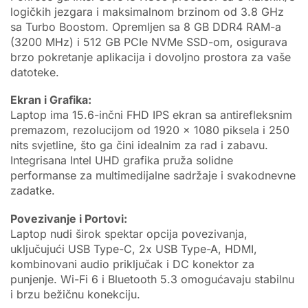
logičkih jezgara i maksimalnom brzinom od 3.8 GHz
sa Turbo Boostom. Opremljen sa 8 GB DDR4 RAM-a
(3200 MHz) i 512 GB PCIe NVMe SSD-om, osigurava
brzo pokretanje aplikacija i dovoljno prostora za vaše
datoteke.
Ekran i Grafika:
Laptop ima 15.6-inčni FHD IPS ekran sa antirefleksnim
premazom, rezolucijom od 1920 x 1080 piksela i 250
nits svjetline, što ga čini idealnim za rad i zabavu.
Integrisana Intel UHD grafika pruža solidne
performanse za multimedijalne sadržaje i svakodnevne
zadatke.
Povezivanje i Portovi:
Laptop nudi širok spektar opcija povezivanja,
uključujući USB Type-C, 2x USB Type-A, HDMI,
kombinovani audio priključak i DC konektor za
punjenje. Wi-Fi 6 i Bluetooth 5.3 omogućavaju stabilnu
i brzu bežičnu konekciju.