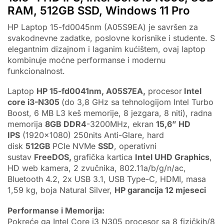
RAM, 512GB SSD, Windows 11 Pro
HP Laptop 15-fd0045nm (A05S9EA) je savršen za
svakodnevne zadatke, poslovne korisnike i studente. S
elegantnim dizajnom i laganim kućištem, ovaj laptop
kombinuje moćne performanse i modernu
funkcionalnost.
Laptop
HP 15-fd0041nm, A05S7EA,
procesor
Intel
core i3-N305
(do 3,8 GHz sa tehnologijom Intel Turbo
Boost, 6 MB L3 keš memorije, 8 jezgara, 8
niti)
, radna
memorija
8GB DDR4
-3200MHz, ekran
15,6” HD
IPS
(1920×1080) 250nits Anti-Glare, hard
disk
512GB
PCIe NVMe
SSD
, operativni
sustav
FreeDOS,
grafička kartica
Intel UHD Graphics
,
HD web kamera, 2 zvučnika, 802.11a/b/g/n/ac,
Bluetooth 4.2, 2x USB 3.1, USB Type-C, HDMI, masa
1,59 kg, boja Natural Silver,
HP garancija 12 mjeseci
Performanse i Memorija:
Pokreće ga Intel Core i3 N305 procesor sa 8 fizičkih/8