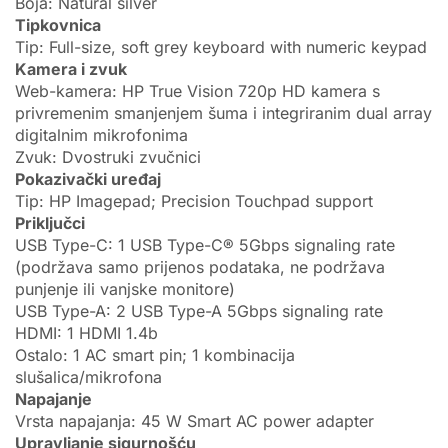
Boja: Natural silver
Tipkovnica
Tip: Full-size, soft grey keyboard with numeric keypad
Kamera i zvuk
Web-kamera: HP True Vision 720p HD kamera s
privremenim smanjenjem šuma i integriranim dual array
digitalnim mikrofonima
Zvuk: Dvostruki zvučnici
Pokazivački uređaj
Tip: HP Imagepad; Precision Touchpad support
Priključci
USB Type-C: 1 USB Type-C® 5Gbps signaling rate
(podržava samo prijenos podataka, ne podržava
punjenje ili vanjske monitore)
USB Type-A: 2 USB Type-A 5Gbps signaling rate
HDMI: 1 HDMI 1.4b
Ostalo: 1 AC smart pin; 1 kombinacija
slušalica/mikrofona
Napajanje
Vrsta napajanja: 45 W Smart AC power adapter
Upravljanje sigurnošću